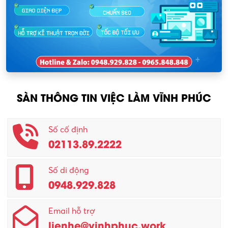
Nhân sự
KCN Lập Thạch I
Nhân viên kinh doanh
KCN Sông Lô I
Nhân viên thu mua
KCN Tam Dương
Nông – Lâm nghiệp
SÀN THÔNG TIN VIỆC LÀM VĨNH PHÚC
Nhân viên CSKH
Phục vụ khác
Số cố định
02113.89.2222
Promotion Girl (PG)
Quản lý – Giám đốc
Số di động
0948.929.828
Quản lý chất lượng – QC
Email hỗ trợ
Quản lý sản xuất
lienhe@vinhphuc.work