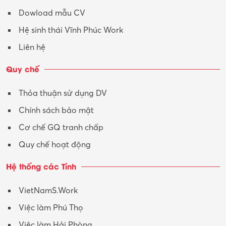
Dowload mẫu CV
Tư vấn – Kiến trúc
Hệ sinh thái Vĩnh Phúc Work
Vận hành máy phay CNC
Liên hệ
Vận tải – Lái xe
Quy chế
Xây dựng
Thỏa thuận sử dụng DV
Xuất nhập khẩu
Chính sách bảo mật
Y tế-Dược
Cơ chế GQ tranh chấp
Quy chế hoạt động
Hệ thống các Tỉnh
VietNamS.Work
Việc làm Phú Thọ
Việc làm Hải Phòng