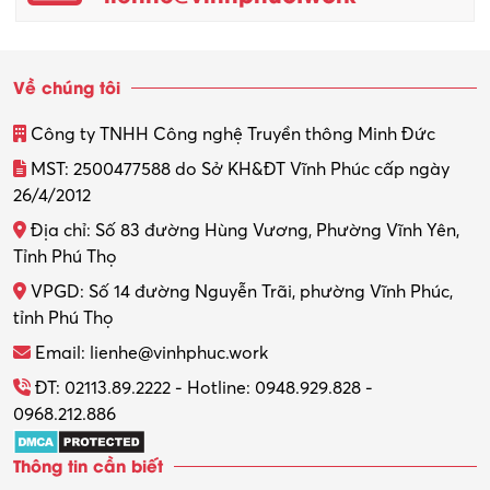
Quản trị kinh doanh
Sinh viên làm thêm
Về chúng tôi
Thiết kế
Công ty TNHH Công nghệ Truyền thông Minh Đức
Thiết kế đồ họa
MST: 2500477588 do Sở KH&ĐT Vĩnh Phúc cấp ngày
26/4/2012
Thiết kế nội thất
Địa chỉ: Số 83 đường Hùng Vương, Phường Vĩnh Yên,
Thợ máy – Ô tô – Xe máy
Tỉnh Phú Thọ
VPGD: Số 14 đường Nguyễn Trãi, phường Vĩnh Phúc,
Thực tập
tỉnh Phú Thọ
Thương mại điện tử
Email: lienhe@vinhphuc.work
Tổ chức sự kiện – Quà tặng
ĐT: 02113.89.2222 - Hotline: 0948.929.828 -
0968.212.886
Trợ lý
Thông tin cần biết
Tư vấn