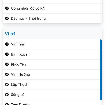
Công nhân đã có KN
Dệt may – Thời trang
Dịch vụ giải trí
Vị trí
Du lịch – Nhà hàng
Vĩnh Yên
Điện tử – Điện lạnh
Bình Xuyên
Điều hóa
Phúc Yên
Giáo dục – Sư phạm
Vĩnh Tường
Hành chính – VP
Lập Thạch
Hóa chất
Sông Lô
Kế toán – Kiểm toán
Tam Dương