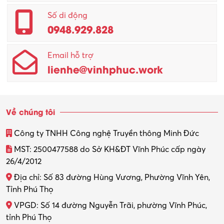
Quản lý – Giám đốc
Số di động
0948.929.828
Quản lý chất lượng – QC
Email hỗ trợ
Quản lý sản xuất
lienhe@vinhphuc.work
Quản trị kinh doanh
Sinh viên làm thêm
Về chúng tôi
Thiết kế
Công ty TNHH Công nghệ Truyền thông Minh Đức
Thiết kế đồ họa
MST: 2500477588 do Sở KH&ĐT Vĩnh Phúc cấp ngày
26/4/2012
Thiết kế nội thất
Địa chỉ: Số 83 đường Hùng Vương, Phường Vĩnh Yên,
Thợ máy – Ô tô – Xe máy
Tỉnh Phú Thọ
VPGD: Số 14 đường Nguyễn Trãi, phường Vĩnh Phúc,
Thực tập
tỉnh Phú Thọ