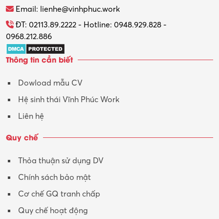
Thương mại điện tử
Email: lienhe@vinhphuc.work
Tổ chức sự kiện – Quà tặng
ĐT: 02113.89.2222 - Hotline: 0948.929.828 -
0968.212.886
Trợ lý
Thông tin cần biết
Tư vấn
Dowload mẫu CV
Tư vấn – Kiến trúc
Hệ sinh thái Vĩnh Phúc Work
Vận hành máy phay CNC
Liên hệ
Vận tải – Lái xe
Quy chế
Xây dựng
Thỏa thuận sử dụng DV
Xuất nhập khẩu
Chính sách bảo mật
Y tế-Dược
Cơ chế GQ tranh chấp
Quy chế hoạt động