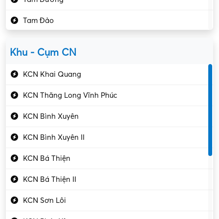
Kho vận – Thủ quỹ
Tam Đảo
Kiểm soát chất lượng
Yên Lạc
Kỹ sư cơ khí
Khu - Cụm CN
Gần Vĩnh Phúc
Kỹ sư điện
KCN Khai Quang
Kỹ thuật cao
KCN Thăng Long Vĩnh Phúc
Kỹ thuật mạng – IT
KCN Bình Xuyên
Làm bán thời gian
KCN Bình Xuyên II
Lao động phổ thông
KCN Bá Thiện
Lập trình – Phát triển
KCN Bá Thiện II
Luật – Công chứng
KCN Sơn Lôi
Marketing – PR