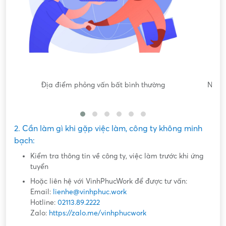
Nội dung mô tả công việc sơ sài, không đồng nhất với công
việc thực tế
2. Cần làm gì khi gặp việc làm, công ty không minh
bạch:
Kiểm tra thông tin về công ty, việc làm trước khi ứng
tuyển
Hoặc liên hệ với VinhPhucWork để được tư vấn:
Email:
lienhe@vinhphuc.work
Hotline:
02113.89.2222
Zalo:
https://zalo.me/vinhphucwork