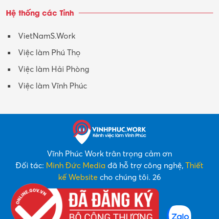
Hệ thống các Tỉnh
VietNamS.Work
Việc làm Phú Thọ
Việc làm Hải Phòng
Việc làm Vĩnh Phúc
Vĩnh Phúc Work trân trọng cảm ơn
Đối tác:
Minh Đức Media
đã hỗ trợ công nghệ,
Thiết
kế Website
cho chúng tôi. 26