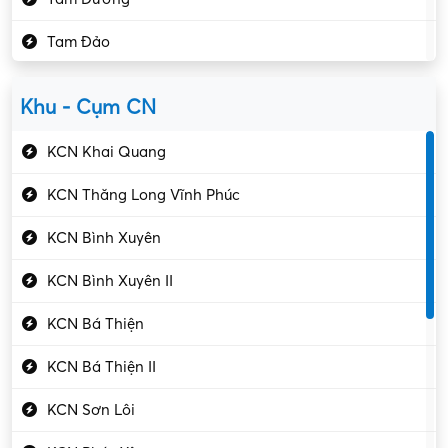
Kho vận – Thủ quỹ
Tam Đảo
Kiểm soát chất lượng
Yên Lạc
Kỹ sư cơ khí
Khu - Cụm CN
Gần Vĩnh Phúc
Kỹ sư điện
KCN Khai Quang
Kỹ thuật cao
KCN Thăng Long Vĩnh Phúc
Kỹ thuật mạng – IT
KCN Bình Xuyên
Làm bán thời gian
KCN Bình Xuyên II
Lao động phổ thông
KCN Bá Thiện
Lập trình – Phát triển
KCN Bá Thiện II
Luật – Công chứng
KCN Sơn Lôi
Marketing – PR