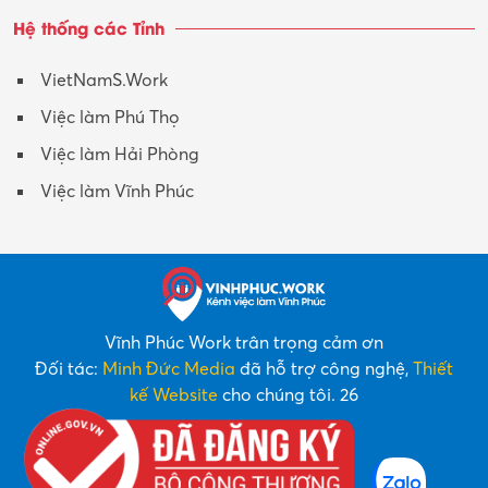
Hệ thống các Tỉnh
VietNamS.Work
Việc làm Phú Thọ
Việc làm Hải Phòng
Việc làm Vĩnh Phúc
Vĩnh Phúc Work trân trọng cảm ơn
Đối tác:
Minh Đức Media
đã hỗ trợ công nghệ,
Thiết
kế Website
cho chúng tôi. 26