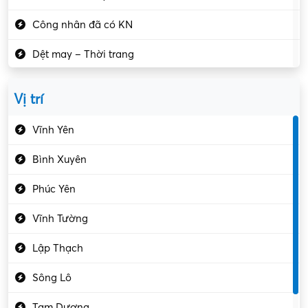
Công nhân đã có KN
Dệt may – Thời trang
Dịch vụ giải trí
Vị trí
Du lịch – Nhà hàng
Vĩnh Yên
Điện tử – Điện lạnh
Bình Xuyên
Điều hóa
Phúc Yên
Giáo dục – Sư phạm
Vĩnh Tường
Hành chính – VP
Lập Thạch
Hóa chất
Sông Lô
Kế toán – Kiểm toán
Tam Dương