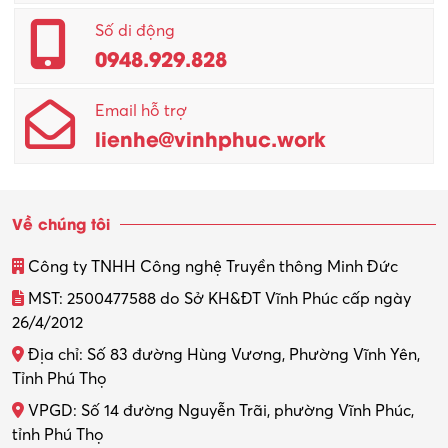
Quản lý – Giám đốc
Số di động
0948.929.828
Quản lý chất lượng – QC
Email hỗ trợ
Quản lý sản xuất
lienhe@vinhphuc.work
Quản trị kinh doanh
Sinh viên làm thêm
Về chúng tôi
Thiết kế
Công ty TNHH Công nghệ Truyền thông Minh Đức
Thiết kế đồ họa
MST: 2500477588 do Sở KH&ĐT Vĩnh Phúc cấp ngày
26/4/2012
Thiết kế nội thất
Địa chỉ: Số 83 đường Hùng Vương, Phường Vĩnh Yên,
Thợ máy – Ô tô – Xe máy
Tỉnh Phú Thọ
VPGD: Số 14 đường Nguyễn Trãi, phường Vĩnh Phúc,
Thực tập
tỉnh Phú Thọ