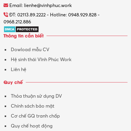
Thương mại điện tử
Email: lienhe@vinhphuc.work
Tổ chức sự kiện – Quà tặng
ĐT: 02113.89.2222 - Hotline: 0948.929.828 -
0968.212.886
Trợ lý
Thông tin cần biết
Tư vấn
Dowload mẫu CV
Tư vấn – Kiến trúc
Hệ sinh thái Vĩnh Phúc Work
Vận hành máy phay CNC
Liên hệ
Vận tải – Lái xe
Quy chế
Xây dựng
Thỏa thuận sử dụng DV
Xuất nhập khẩu
Chính sách bảo mật
Y tế-Dược
Cơ chế GQ tranh chấp
Quy chế hoạt động