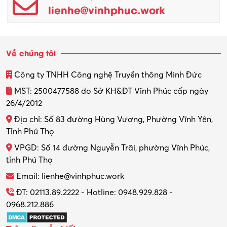
lienhe@vinhphuc.work
Quản trị kinh doanh
Sinh viên làm thêm
Về chúng tôi
Thiết kế
Công ty TNHH Công nghệ Truyền thông Minh Đức
Thiết kế đồ họa
MST: 2500477588 do Sở KH&ĐT Vĩnh Phúc cấp ngày
26/4/2012
Thiết kế nội thất
Địa chỉ: Số 83 đường Hùng Vương, Phường Vĩnh Yên,
Thợ máy – Ô tô – Xe máy
Tỉnh Phú Thọ
VPGD: Số 14 đường Nguyễn Trãi, phường Vĩnh Phúc,
Thực tập
tỉnh Phú Thọ
Thương mại điện tử
Email: lienhe@vinhphuc.work
Tổ chức sự kiện – Quà tặng
ĐT: 02113.89.2222 - Hotline: 0948.929.828 -
0968.212.886
Trợ lý