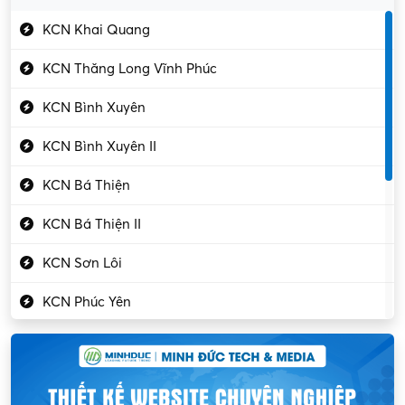
Gần Vĩnh Phúc
Kỹ sư điện
KCN Khai Quang
Kỹ thuật cao
KCN Thăng Long Vĩnh Phúc
Kỹ thuật mạng – IT
KCN Bình Xuyên
Làm bán thời gian
KCN Bình Xuyên II
Lao động phổ thông
KCN Bá Thiện
Lập trình – Phát triển
KCN Bá Thiện II
Luật – Công chứng
KCN Sơn Lôi
Marketing – PR
KCN Phúc Yên
Mỹ phẩm – Trang sức
Khu CN Đồng Sóc
Ngân hàng
KCN Chấn Hưng