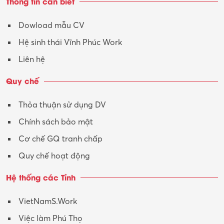
Thông tin cần biết
Tư vấn
Dowload mẫu CV
Tư vấn – Kiến trúc
Hệ sinh thái Vĩnh Phúc Work
Vận hành máy phay CNC
Liên hệ
Vận tải – Lái xe
Quy chế
Xây dựng
Thỏa thuận sử dụng DV
Xuất nhập khẩu
Chính sách bảo mật
Y tế-Dược
Cơ chế GQ tranh chấp
Quy chế hoạt động
Hệ thống các Tỉnh
VietNamS.Work
Việc làm Phú Thọ