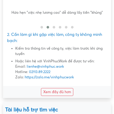
ông
Hứa hẹn "việc nhẹ lương cao" dễ dàng lấy tiền "khủng"
2. Cần làm gì khi gặp việc làm, công ty không minh
bạch:
Kiểm tra thông tin về công ty, việc làm trước khi ứng
tuyển
Hoặc liên hệ với VinhPhucWork để được tư vấn:
Email:
lienhe@vinhphuc.work
Hotline:
02113.89.2222
Zalo:
https://zalo.me/vinhphucwork
Xem đầy đủ hơn
Tài liệu hỗ trợ tìm việc