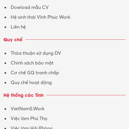
Dowload mẫu CV
Tư vấn – Kiến trúc
Hệ sinh thái Vĩnh Phúc Work
Vận hành máy phay CNC
Liên hệ
Vận tải – Lái xe
Quy chế
Xây dựng
Thỏa thuận sử dụng DV
Xuất nhập khẩu
Chính sách bảo mật
Y tế-Dược
Cơ chế GQ tranh chấp
Quy chế hoạt động
Hệ thống các Tỉnh
VietNamS.Work
Việc làm Phú Thọ
Việc làm Hải Phòng