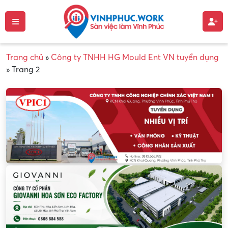
Trang chủ
»
Công ty TNHH HG Mould Ent VN tuyển dụng
»
Trang 2