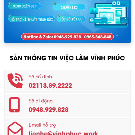
Nhân sự
KCN Lập Thạch I
Nhân viên kinh doanh
KCN Sông Lô I
Nhân viên thu mua
KCN Tam Dương
Nông – Lâm nghiệp
SÀN THÔNG TIN VIỆC LÀM VĨNH PHÚC
Nhân viên CSKH
Phục vụ khác
Số cố định
02113.89.2222
Promotion Girl (PG)
Quản lý – Giám đốc
Số di động
0948.929.828
Quản lý chất lượng – QC
Email hỗ trợ
Quản lý sản xuất
lienhe@vinhphuc.work