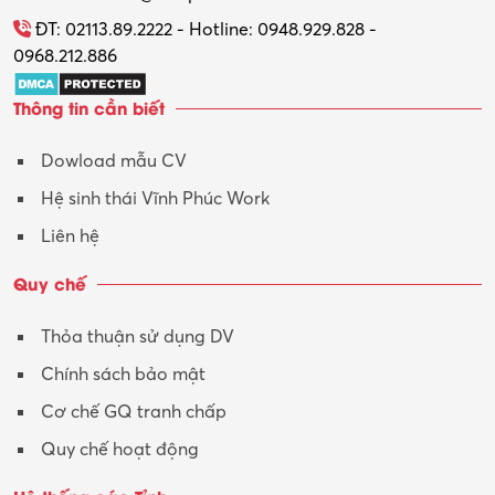
Tổ chức sự kiện – Quà tặng
ĐT: 02113.89.2222 - Hotline: 0948.929.828 -
0968.212.886
Trợ lý
Thông tin cần biết
Tư vấn
Dowload mẫu CV
Tư vấn – Kiến trúc
Hệ sinh thái Vĩnh Phúc Work
Vận hành máy phay CNC
Liên hệ
Vận tải – Lái xe
Quy chế
Xây dựng
Thỏa thuận sử dụng DV
Xuất nhập khẩu
Chính sách bảo mật
Y tế-Dược
Cơ chế GQ tranh chấp
Quy chế hoạt động