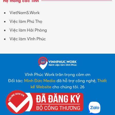
Hệ thống các Tỉnh
VietNamS.Work
Việc làm Phú Thọ
Việc làm Hải Phòng
Việc làm Vĩnh Phúc
Vĩnh Phúc Work trân trọng cảm ơn
Đối tác:
Minh Đức Media
đã hỗ trợ công nghệ,
Thiết
kế Website
cho chúng tôi. 26