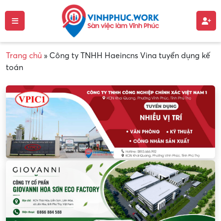
Trang chủ
»
Công ty TNHH Haeincns Vina tuyển dụng kế
toán