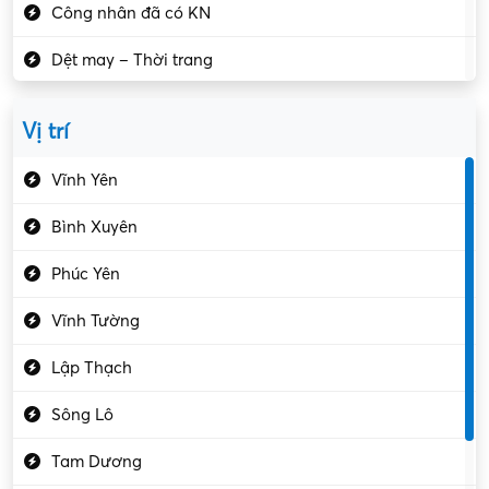
Công nhân đã có KN
Dệt may – Thời trang
Dịch vụ giải trí
Vị trí
Du lịch – Nhà hàng
Vĩnh Yên
Điện tử – Điện lạnh
Bình Xuyên
Điều hóa
Phúc Yên
Giáo dục – Sư phạm
Vĩnh Tường
Hành chính – VP
Lập Thạch
Hóa chất
Sông Lô
Kế toán – Kiểm toán
Tam Dương
Kho vận – Thủ quỹ