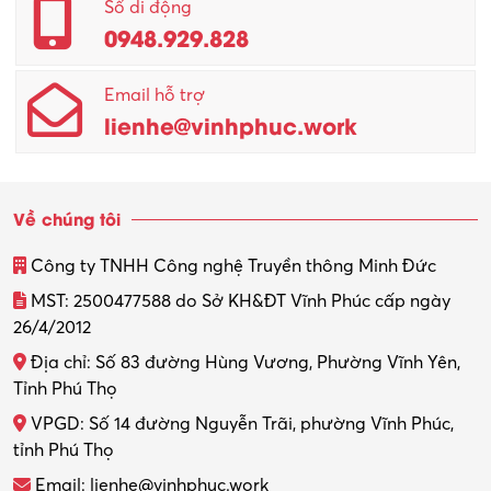
Quản lý – Giám đốc
Số di động
0948.929.828
Quản lý chất lượng – QC
Email hỗ trợ
Quản lý sản xuất
lienhe@vinhphuc.work
Quản trị kinh doanh
Sinh viên làm thêm
Về chúng tôi
Thiết kế
Công ty TNHH Công nghệ Truyền thông Minh Đức
Thiết kế đồ họa
MST: 2500477588 do Sở KH&ĐT Vĩnh Phúc cấp ngày
26/4/2012
Thiết kế nội thất
Địa chỉ: Số 83 đường Hùng Vương, Phường Vĩnh Yên,
Thợ máy – Ô tô – Xe máy
Tỉnh Phú Thọ
VPGD: Số 14 đường Nguyễn Trãi, phường Vĩnh Phúc,
Thực tập
tỉnh Phú Thọ
Thương mại điện tử
Email: lienhe@vinhphuc.work