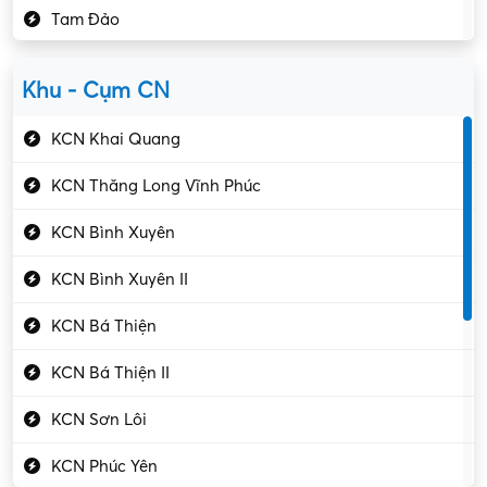
Tam Đảo
Kiểm soát chất lượng
Yên Lạc
Kỹ sư cơ khí
Khu - Cụm CN
Gần Vĩnh Phúc
Kỹ sư điện
KCN Khai Quang
Kỹ thuật cao
KCN Thăng Long Vĩnh Phúc
Kỹ thuật mạng – IT
KCN Bình Xuyên
Làm bán thời gian
KCN Bình Xuyên II
Lao động phổ thông
KCN Bá Thiện
Lập trình – Phát triển
KCN Bá Thiện II
Luật – Công chứng
KCN Sơn Lôi
Marketing – PR
KCN Phúc Yên