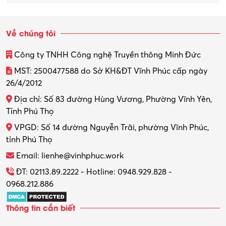
Sinh viên làm thêm
Về chúng tôi
Thiết kế
Công ty TNHH Công nghệ Truyền thông Minh Đức
Thiết kế đồ họa
MST: 2500477588 do Sở KH&ĐT Vĩnh Phúc cấp ngày
26/4/2012
Thiết kế nội thất
Địa chỉ: Số 83 đường Hùng Vương, Phường Vĩnh Yên,
Thợ máy – Ô tô – Xe máy
Tỉnh Phú Thọ
VPGD: Số 14 đường Nguyễn Trãi, phường Vĩnh Phúc,
Thực tập
tỉnh Phú Thọ
Thương mại điện tử
Email: lienhe@vinhphuc.work
Tổ chức sự kiện – Quà tặng
ĐT: 02113.89.2222 - Hotline: 0948.929.828 -
0968.212.886
Trợ lý
Thông tin cần biết
Tư vấn