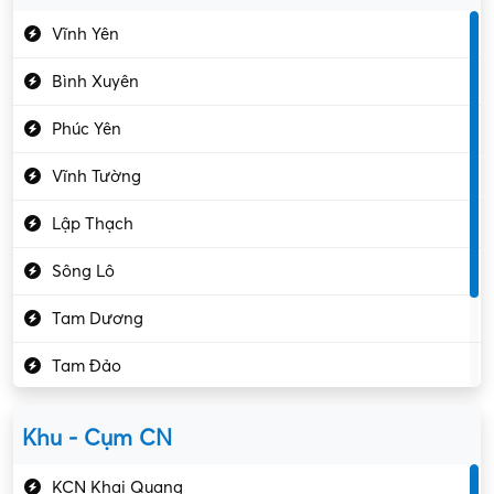
Du lịch – Nhà hàng
Vĩnh Yên
Điện tử – Điện lạnh
Bình Xuyên
Điều hóa
Phúc Yên
Giáo dục – Sư phạm
Vĩnh Tường
Hành chính – VP
Lập Thạch
Hóa chất
Sông Lô
Kế toán – Kiểm toán
Tam Dương
Kho vận – Thủ quỹ
Tam Đảo
Kiểm soát chất lượng
Yên Lạc
Kỹ sư cơ khí
Khu - Cụm CN
Gần Vĩnh Phúc
Kỹ sư điện
KCN Khai Quang