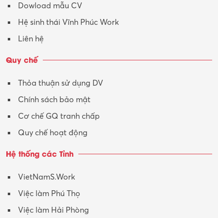
Dowload mẫu CV
Tư vấn – Kiến trúc
Hệ sinh thái Vĩnh Phúc Work
Vận hành máy phay CNC
Liên hệ
Vận tải – Lái xe
Quy chế
Xây dựng
Thỏa thuận sử dụng DV
Xuất nhập khẩu
Chính sách bảo mật
Y tế-Dược
Cơ chế GQ tranh chấp
Quy chế hoạt động
Hệ thống các Tỉnh
VietNamS.Work
Việc làm Phú Thọ
Việc làm Hải Phòng