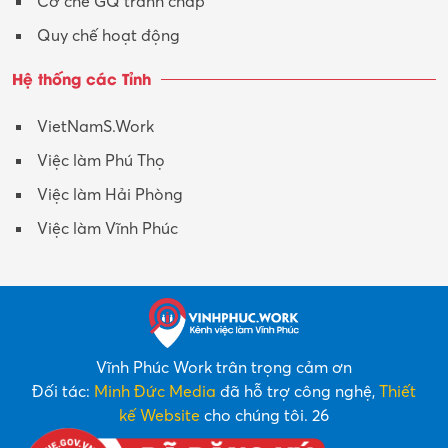
Cơ chế GQ tranh chấp
Quy chế hoạt động
Hệ thống các Tỉnh
VietNamS.Work
Việc làm Phú Thọ
Việc làm Hải Phòng
Việc làm Vĩnh Phúc
Vĩnh Phúc Work trân trọng cảm ơn
Đối tác:
Minh Đức Media
đã hỗ trợ công nghệ,
Thiết
kế Website
cho chúng tôi. 26