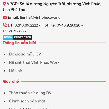
VPGD: Số 14 đường Nguyễn Trãi, phường Vĩnh Phúc,
Thực tập
tỉnh Phú Thọ
Thương mại điện tử
Email: lienhe@vinhphuc.work
Tổ chức sự kiện – Quà tặng
ĐT: 02113.89.2222 - Hotline: 0948.929.828 -
0968.212.886
Trợ lý
Thông tin cần biết
Tư vấn
Dowload mẫu CV
Tư vấn – Kiến trúc
Hệ sinh thái Vĩnh Phúc Work
Vận hành máy phay CNC
Liên hệ
Vận tải – Lái xe
Quy chế
Xây dựng
Thỏa thuận sử dụng DV
Xuất nhập khẩu
Chính sách bảo mật
Y tế-Dược