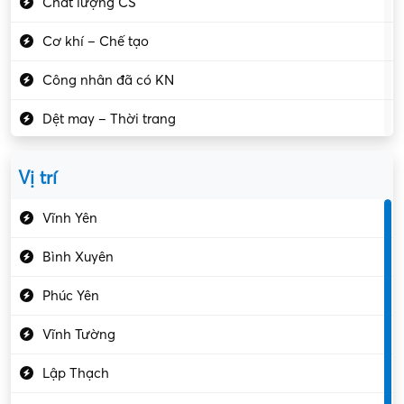
Chất lượng CS
Cơ khí – Chế tạo
Công nhân đã có KN
Dệt may – Thời trang
Dịch vụ giải trí
Vị trí
Du lịch – Nhà hàng
Vĩnh Yên
Điện tử – Điện lạnh
Bình Xuyên
Điều hóa
Phúc Yên
Giáo dục – Sư phạm
Vĩnh Tường
Hành chính – VP
Lập Thạch
Hóa chất