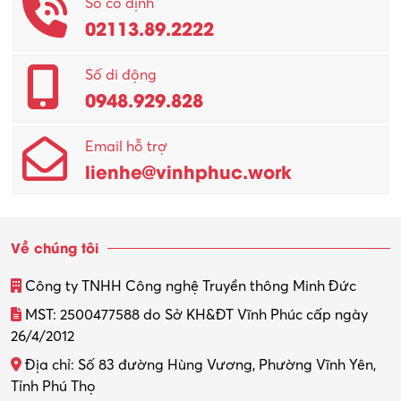
Số cố định
02113.89.2222
Promotion Girl (PG)
Quản lý – Giám đốc
Số di động
0948.929.828
Quản lý chất lượng – QC
Email hỗ trợ
Quản lý sản xuất
lienhe@vinhphuc.work
Quản trị kinh doanh
Sinh viên làm thêm
Về chúng tôi
Thiết kế
Công ty TNHH Công nghệ Truyền thông Minh Đức
Thiết kế đồ họa
MST: 2500477588 do Sở KH&ĐT Vĩnh Phúc cấp ngày
26/4/2012
Thiết kế nội thất
Địa chỉ: Số 83 đường Hùng Vương, Phường Vĩnh Yên,
Thợ máy – Ô tô – Xe máy
Tỉnh Phú Thọ