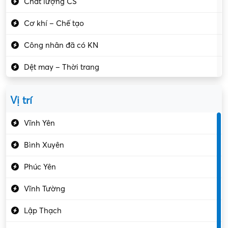
Chất lượng CS
Cơ khí – Chế tạo
Công nhân đã có KN
Dệt may – Thời trang
Dịch vụ giải trí
Vị trí
Du lịch – Nhà hàng
Vĩnh Yên
Điện tử – Điện lạnh
Bình Xuyên
Điều hóa
Phúc Yên
Giáo dục – Sư phạm
Vĩnh Tường
Hành chính – VP
Lập Thạch
Hóa chất