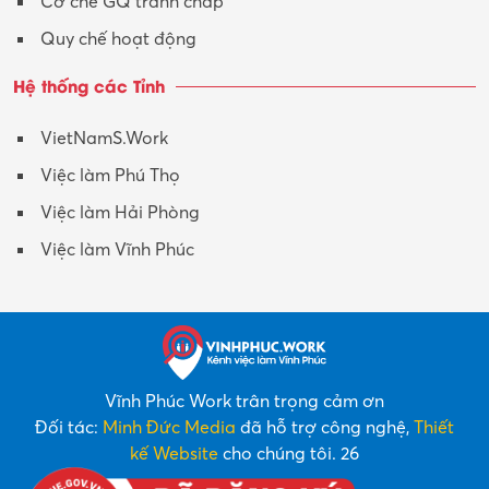
Cơ chế GQ tranh chấp
Quy chế hoạt động
Hệ thống các Tỉnh
VietNamS.Work
Việc làm Phú Thọ
Việc làm Hải Phòng
Việc làm Vĩnh Phúc
Vĩnh Phúc Work trân trọng cảm ơn
Đối tác:
Minh Đức Media
đã hỗ trợ công nghệ,
Thiết
kế Website
cho chúng tôi. 26