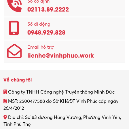
Số cố định
02113.89.2222
Promotion Girl (PG)
Quản lý – Giám đốc
Số di động
0948.929.828
Quản lý chất lượng – QC
Email hỗ trợ
Quản lý sản xuất
lienhe@vinhphuc.work
Quản trị kinh doanh
Sinh viên làm thêm
Về chúng tôi
Thiết kế
Công ty TNHH Công nghệ Truyền thông Minh Đức
Thiết kế đồ họa
MST: 2500477588 do Sở KH&ĐT Vĩnh Phúc cấp ngày
26/4/2012
Thiết kế nội thất
Địa chỉ: Số 83 đường Hùng Vương, Phường Vĩnh Yên,
Thợ máy – Ô tô – Xe máy
Tỉnh Phú Thọ