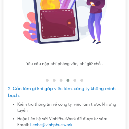
Yêu cầu nộp phí phỏng vấn, phí giữ chỗ...
Yê
2. Cần làm gì khi gặp việc làm, công ty không minh
bạch:
Kiểm tra thông tin về công ty, việc làm trước khi ứng
tuyển
Hoặc liên hệ với VinhPhucWork để được tư vấn:
Email:
lienhe@vinhphuc.work