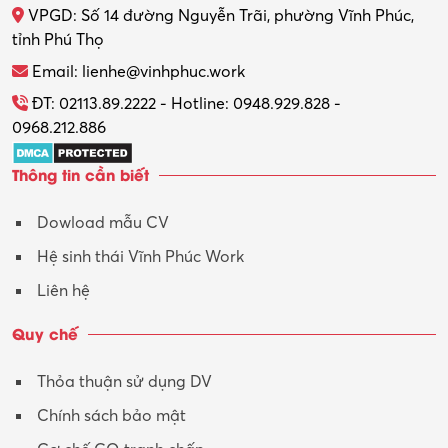
VPGD: Số 14 đường Nguyễn Trãi, phường Vĩnh Phúc,
Thực tập
tỉnh Phú Thọ
Thương mại điện tử
Email: lienhe@vinhphuc.work
Tổ chức sự kiện – Quà tặng
ĐT: 02113.89.2222 - Hotline: 0948.929.828 -
0968.212.886
Trợ lý
Thông tin cần biết
Tư vấn
Dowload mẫu CV
Tư vấn – Kiến trúc
Hệ sinh thái Vĩnh Phúc Work
Vận hành máy phay CNC
Liên hệ
Vận tải – Lái xe
Quy chế
Xây dựng
Thỏa thuận sử dụng DV
Xuất nhập khẩu
Chính sách bảo mật
Y tế-Dược