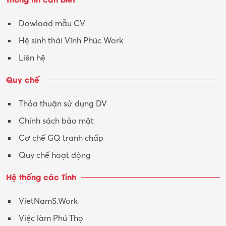
Tư vấn
Dowload mẫu CV
Tư vấn – Kiến trúc
Hệ sinh thái Vĩnh Phúc Work
Vận hành máy phay CNC
Liên hệ
Vận tải – Lái xe
Quy chế
Xây dựng
Thỏa thuận sử dụng DV
Xuất nhập khẩu
Chính sách bảo mật
Y tế-Dược
Cơ chế GQ tranh chấp
Quy chế hoạt động
Hệ thống các Tỉnh
VietNamS.Work
Việc làm Phú Thọ