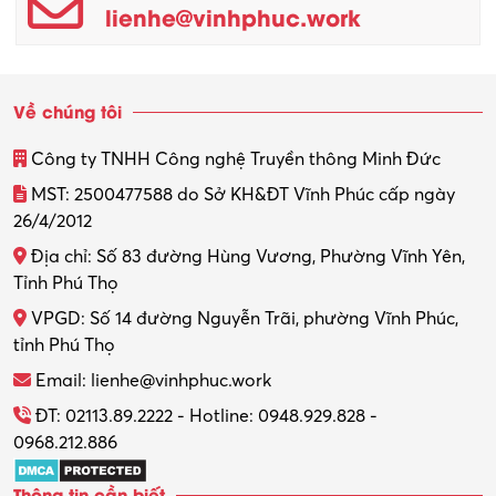
lienhe@vinhphuc.work
Quản trị kinh doanh
Sinh viên làm thêm
Về chúng tôi
Thiết kế
Công ty TNHH Công nghệ Truyền thông Minh Đức
Thiết kế đồ họa
MST: 2500477588 do Sở KH&ĐT Vĩnh Phúc cấp ngày
26/4/2012
Thiết kế nội thất
Địa chỉ: Số 83 đường Hùng Vương, Phường Vĩnh Yên,
Thợ máy – Ô tô – Xe máy
Tỉnh Phú Thọ
VPGD: Số 14 đường Nguyễn Trãi, phường Vĩnh Phúc,
Thực tập
tỉnh Phú Thọ
Thương mại điện tử
Email: lienhe@vinhphuc.work
Tổ chức sự kiện – Quà tặng
ĐT: 02113.89.2222 - Hotline: 0948.929.828 -
0968.212.886
Trợ lý
Thông tin cần biết