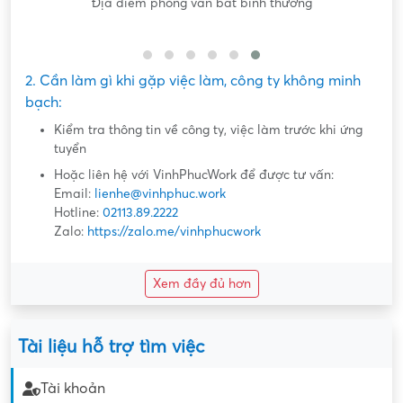
Nội dung mô tả công việc sơ sài, không đồng nhất với công
việc thực tế
2. Cần làm gì khi gặp việc làm, công ty không minh
bạch:
Kiểm tra thông tin về công ty, việc làm trước khi ứng
tuyển
Hoặc liên hệ với VinhPhucWork để được tư vấn:
Email:
lienhe@vinhphuc.work
Hotline:
02113.89.2222
Zalo:
https://zalo.me/vinhphucwork
Xem đầy đủ hơn
Tài liệu hỗ trợ tìm việc
Tài khoản