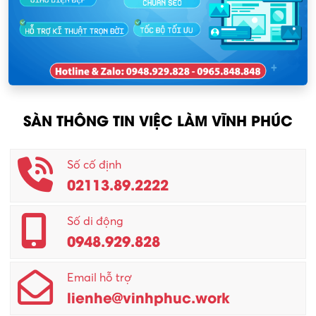
Nhân sự
KCN Lập Thạch I
Nhân viên kinh doanh
KCN Sông Lô I
Nhân viên thu mua
KCN Tam Dương
Nông – Lâm nghiệp
SÀN THÔNG TIN VIỆC LÀM VĨNH PHÚC
Nhân viên CSKH
Phục vụ khác
Số cố định
02113.89.2222
Promotion Girl (PG)
Quản lý – Giám đốc
Số di động
0948.929.828
Quản lý chất lượng – QC
Email hỗ trợ
Quản lý sản xuất
lienhe@vinhphuc.work
Quản trị kinh doanh