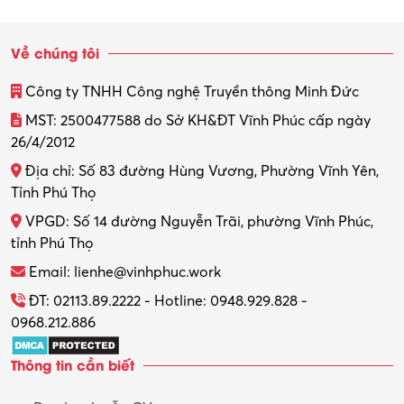
Sinh viên làm thêm
Về chúng tôi
Thiết kế
Công ty TNHH Công nghệ Truyền thông Minh Đức
Thiết kế đồ họa
MST: 2500477588 do Sở KH&ĐT Vĩnh Phúc cấp ngày
26/4/2012
Thiết kế nội thất
Địa chỉ: Số 83 đường Hùng Vương, Phường Vĩnh Yên,
Thợ máy – Ô tô – Xe máy
Tỉnh Phú Thọ
VPGD: Số 14 đường Nguyễn Trãi, phường Vĩnh Phúc,
Thực tập
tỉnh Phú Thọ
Thương mại điện tử
Email: lienhe@vinhphuc.work
Tổ chức sự kiện – Quà tặng
ĐT: 02113.89.2222 - Hotline: 0948.929.828 -
0968.212.886
Trợ lý
Thông tin cần biết
Tư vấn