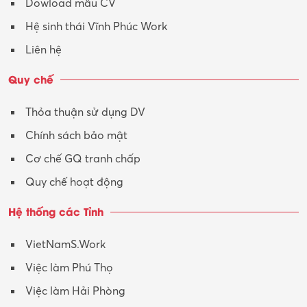
Dowload mẫu CV
Tư vấn – Kiến trúc
Hệ sinh thái Vĩnh Phúc Work
Vận hành máy phay CNC
Liên hệ
Vận tải – Lái xe
Quy chế
Xây dựng
Thỏa thuận sử dụng DV
Xuất nhập khẩu
Chính sách bảo mật
Y tế-Dược
Cơ chế GQ tranh chấp
Quy chế hoạt động
Hệ thống các Tỉnh
VietNamS.Work
Việc làm Phú Thọ
Việc làm Hải Phòng