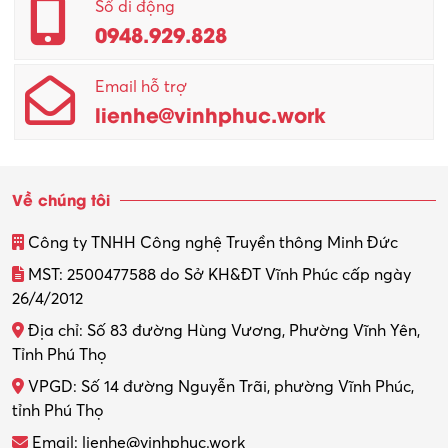
Quản lý – Giám đốc
Số di động
0948.929.828
Quản lý chất lượng – QC
Email hỗ trợ
Quản lý sản xuất
lienhe@vinhphuc.work
Quản trị kinh doanh
Sinh viên làm thêm
Về chúng tôi
Thiết kế
Công ty TNHH Công nghệ Truyền thông Minh Đức
Thiết kế đồ họa
MST: 2500477588 do Sở KH&ĐT Vĩnh Phúc cấp ngày
26/4/2012
Thiết kế nội thất
Địa chỉ: Số 83 đường Hùng Vương, Phường Vĩnh Yên,
Thợ máy – Ô tô – Xe máy
Tỉnh Phú Thọ
VPGD: Số 14 đường Nguyễn Trãi, phường Vĩnh Phúc,
Thực tập
tỉnh Phú Thọ
Thương mại điện tử
Email: lienhe@vinhphuc.work