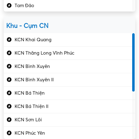
Tam Đảo
Kiểm soát chất lượng
Yên Lạc
Kỹ sư cơ khí
Khu - Cụm CN
Gần Vĩnh Phúc
Kỹ sư điện
KCN Khai Quang
Kỹ thuật cao
KCN Thăng Long Vĩnh Phúc
Kỹ thuật mạng – IT
KCN Bình Xuyên
Làm bán thời gian
KCN Bình Xuyên II
Lao động phổ thông
KCN Bá Thiện
Lập trình – Phát triển
KCN Bá Thiện II
Luật – Công chứng
KCN Sơn Lôi
Marketing – PR
KCN Phúc Yên