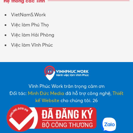
Hệ thống các Tỉnh
VietNamS.Work
Việc làm Phú Thọ
Việc làm Hải Phòng
Việc làm Vĩnh Phúc
Vĩnh Phúc Work trân trọng cảm ơn
Đối tác:
Minh Đức Media
đã hỗ trợ công nghệ,
Thiết
kế Website
cho chúng tôi. 26