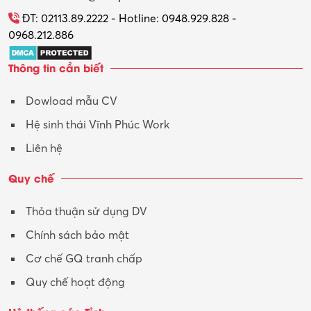
Tổ chức sự kiện – Quà tặng
ĐT: 02113.89.2222 - Hotline: 0948.929.828 -
0968.212.886
Trợ lý
Thông tin cần biết
Tư vấn
Dowload mẫu CV
Tư vấn – Kiến trúc
Hệ sinh thái Vĩnh Phúc Work
Vận hành máy phay CNC
Liên hệ
Vận tải – Lái xe
Quy chế
Xây dựng
Thỏa thuận sử dụng DV
Xuất nhập khẩu
Chính sách bảo mật
Y tế-Dược
Cơ chế GQ tranh chấp
Quy chế hoạt động