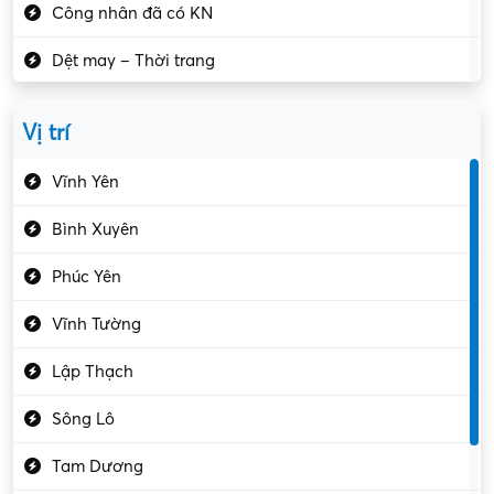
Công nhân đã có KN
Dệt may – Thời trang
Dịch vụ giải trí
Vị trí
Du lịch – Nhà hàng
Vĩnh Yên
Điện tử – Điện lạnh
Bình Xuyên
Điều hóa
Phúc Yên
Giáo dục – Sư phạm
Vĩnh Tường
Hành chính – VP
Lập Thạch
Hóa chất
Sông Lô
Kế toán – Kiểm toán
Tam Dương
Kho vận – Thủ quỹ