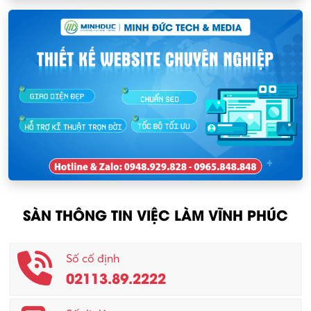
Mỹ phẩm – Trang sức
Khu CN Đồng Sóc
Ngân hàng
KCN Chấn Hưng
Người giúp việc
KCN Lập Thạch
Nhân sự
KCN Lập Thạch I
Nhân viên kinh doanh
KCN Sông Lô I
Nhân viên thu mua
KCN Tam Dương
Nông – Lâm nghiệp
SÀN THÔNG TIN VIỆC LÀM VĨNH PHÚC
Nhân viên CSKH
Phục vụ khác
Số cố định
02113.89.2222
Promotion Girl (PG)
Quản lý – Giám đốc