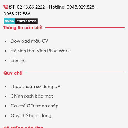
Tổ chức sự kiện – Quà tặng
ĐT: 02113.89.2222 - Hotline: 0948.929.828 -
0968.212.886
Trợ lý
Thông tin cần biết
Tư vấn
Dowload mẫu CV
Tư vấn – Kiến trúc
Hệ sinh thái Vĩnh Phúc Work
Vận hành máy phay CNC
Liên hệ
Vận tải – Lái xe
Quy chế
Xây dựng
Thỏa thuận sử dụng DV
Xuất nhập khẩu
Chính sách bảo mật
Y tế-Dược
Cơ chế GQ tranh chấp
Quy chế hoạt động
Hệ thống các Tỉnh