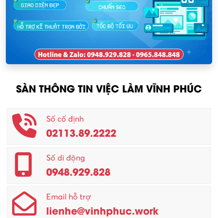
Nhân sự
KCN Lập Thạch I
Nhân viên kinh doanh
KCN Sông Lô I
Nhân viên thu mua
KCN Tam Dương
Nông – Lâm nghiệp
SÀN THÔNG TIN VIỆC LÀM VĨNH PHÚC
Nhân viên CSKH
Phục vụ khác
Số cố định
02113.89.2222
Promotion Girl (PG)
Quản lý – Giám đốc
Số di động
0948.929.828
Quản lý chất lượng – QC
Email hỗ trợ
Quản lý sản xuất
lienhe@vinhphuc.work