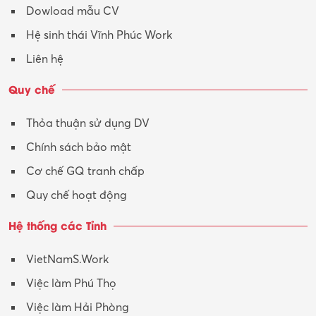
Dowload mẫu CV
Tư vấn – Kiến trúc
Hệ sinh thái Vĩnh Phúc Work
Vận hành máy phay CNC
Liên hệ
Vận tải – Lái xe
Quy chế
Xây dựng
Thỏa thuận sử dụng DV
Xuất nhập khẩu
Chính sách bảo mật
Y tế-Dược
Cơ chế GQ tranh chấp
Quy chế hoạt động
Hệ thống các Tỉnh
VietNamS.Work
Việc làm Phú Thọ
Việc làm Hải Phòng