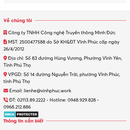
Quản trị kinh doanh
Sinh viên làm thêm
Về chúng tôi
Thiết kế
Công ty TNHH Công nghệ Truyền thông Minh Đức
Thiết kế đồ họa
MST: 2500477588 do Sở KH&ĐT Vĩnh Phúc cấp ngày
26/4/2012
Thiết kế nội thất
Địa chỉ: Số 83 đường Hùng Vương, Phường Vĩnh Yên,
Thợ máy – Ô tô – Xe máy
Tỉnh Phú Thọ
VPGD: Số 14 đường Nguyễn Trãi, phường Vĩnh Phúc,
Thực tập
tỉnh Phú Thọ
Thương mại điện tử
Email: lienhe@vinhphuc.work
Tổ chức sự kiện – Quà tặng
ĐT: 02113.89.2222 - Hotline: 0948.929.828 -
0968.212.886
Trợ lý
Thông tin cần biết
Tư vấn