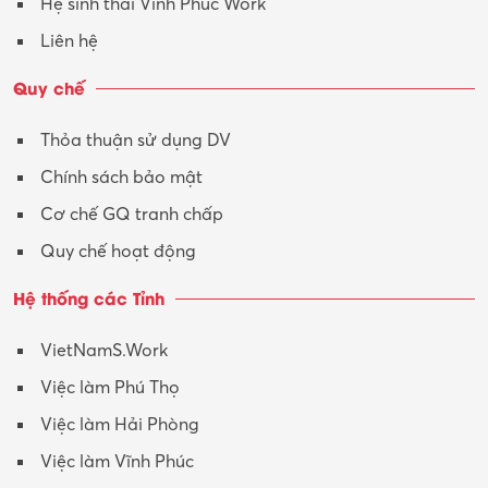
Hệ sinh thái Vĩnh Phúc Work
Vận hành máy phay CNC
Liên hệ
Vận tải – Lái xe
Quy chế
Xây dựng
Thỏa thuận sử dụng DV
Xuất nhập khẩu
Chính sách bảo mật
Y tế-Dược
Cơ chế GQ tranh chấp
Quy chế hoạt động
Hệ thống các Tỉnh
VietNamS.Work
Việc làm Phú Thọ
Việc làm Hải Phòng
Việc làm Vĩnh Phúc