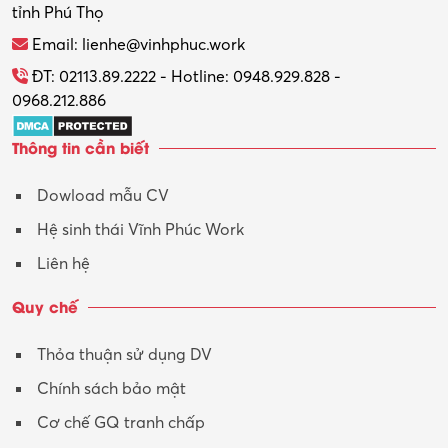
tỉnh Phú Thọ
Thương mại điện tử
Email: lienhe@vinhphuc.work
Tổ chức sự kiện – Quà tặng
ĐT: 02113.89.2222 - Hotline: 0948.929.828 -
0968.212.886
Trợ lý
Thông tin cần biết
Tư vấn
Dowload mẫu CV
Tư vấn – Kiến trúc
Hệ sinh thái Vĩnh Phúc Work
Vận hành máy phay CNC
Liên hệ
Vận tải – Lái xe
Quy chế
Xây dựng
Thỏa thuận sử dụng DV
Xuất nhập khẩu
Chính sách bảo mật
Y tế-Dược
Cơ chế GQ tranh chấp