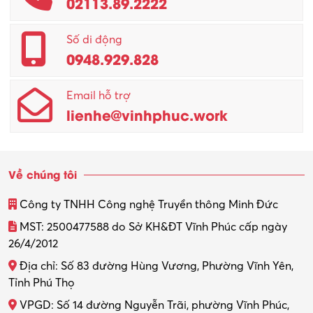
02113.89.2222
Promotion Girl (PG)
Quản lý – Giám đốc
Số di động
0948.929.828
Quản lý chất lượng – QC
Email hỗ trợ
Quản lý sản xuất
lienhe@vinhphuc.work
Quản trị kinh doanh
Sinh viên làm thêm
Về chúng tôi
Thiết kế
Công ty TNHH Công nghệ Truyền thông Minh Đức
Thiết kế đồ họa
MST: 2500477588 do Sở KH&ĐT Vĩnh Phúc cấp ngày
26/4/2012
Thiết kế nội thất
Địa chỉ: Số 83 đường Hùng Vương, Phường Vĩnh Yên,
Thợ máy – Ô tô – Xe máy
Tỉnh Phú Thọ
VPGD: Số 14 đường Nguyễn Trãi, phường Vĩnh Phúc,
Thực tập