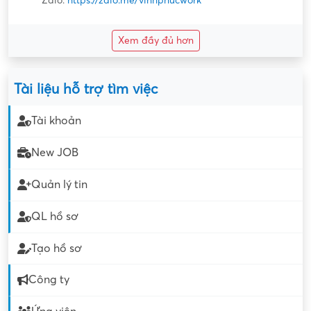
Zalo:
https://zalo.me/vinhphucwork
Xem đầy đủ hơn
Tài liệu hỗ trợ tìm việc
Tài khoản
New JOB
Quản lý tin
QL hồ sơ
Tạo hồ sơ
Công ty