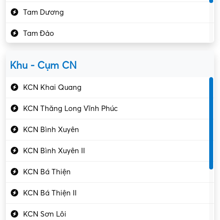
Kế toán – Kiểm toán
Tam Dương
Kho vận – Thủ quỹ
Tam Đảo
Kiểm soát chất lượng
Yên Lạc
Kỹ sư cơ khí
Khu - Cụm CN
Gần Vĩnh Phúc
Kỹ sư điện
KCN Khai Quang
Kỹ thuật cao
KCN Thăng Long Vĩnh Phúc
Kỹ thuật mạng – IT
KCN Bình Xuyên
Làm bán thời gian
KCN Bình Xuyên II
Lao động phổ thông
KCN Bá Thiện
Lập trình – Phát triển
KCN Bá Thiện II
Luật – Công chứng
KCN Sơn Lôi