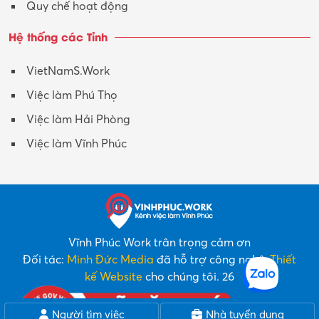
Quy chế hoạt động
Hệ thống các Tỉnh
VietNamS.Work
Việc làm Phú Thọ
Việc làm Hải Phòng
Việc làm Vĩnh Phúc
Vĩnh Phúc Work trân trọng cảm ơn
Đối tác:
Minh Đức Media
đã hỗ trợ công nghệ,
Thiết
kế Website
cho chúng tôi. 26
Người tìm việc
Nhà tuyển dụng