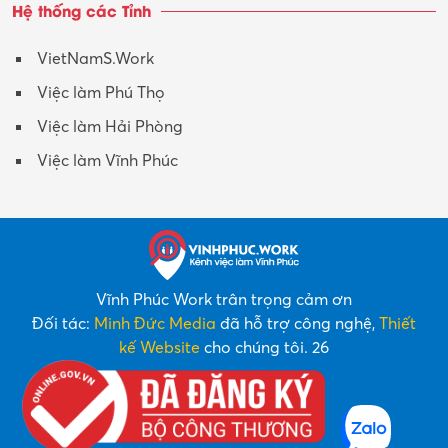
Hệ thống các Tỉnh
VietNamS.Work
Việc làm Phú Thọ
Việc làm Hải Phòng
Việc làm Vĩnh Phúc
Vĩnh Phúc Work trân trọng cảm ơn
Đối tác:
Minh Đức Media
đã hỗ trợ công nghệ,
Thiết
kế Website
cho chúng tôi. 26