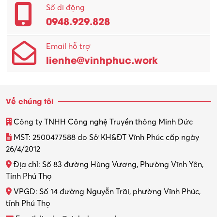
Quản lý – Giám đốc
Số di động
0948.929.828
Quản lý chất lượng – QC
Email hỗ trợ
Quản lý sản xuất
lienhe@vinhphuc.work
Quản trị kinh doanh
Sinh viên làm thêm
Về chúng tôi
Thiết kế
Công ty TNHH Công nghệ Truyền thông Minh Đức
Thiết kế đồ họa
MST: 2500477588 do Sở KH&ĐT Vĩnh Phúc cấp ngày
26/4/2012
Thiết kế nội thất
Địa chỉ: Số 83 đường Hùng Vương, Phường Vĩnh Yên,
Thợ máy – Ô tô – Xe máy
Tỉnh Phú Thọ
VPGD: Số 14 đường Nguyễn Trãi, phường Vĩnh Phúc,
Thực tập
tỉnh Phú Thọ
Thương mại điện tử