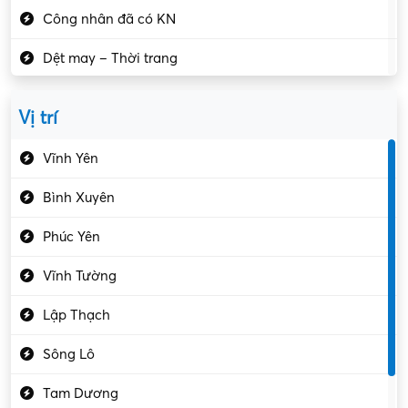
Công nhân đã có KN
Dệt may – Thời trang
Dịch vụ giải trí
Vị trí
Du lịch – Nhà hàng
Vĩnh Yên
Điện tử – Điện lạnh
Bình Xuyên
Điều hóa
Phúc Yên
Giáo dục – Sư phạm
Vĩnh Tường
Hành chính – VP
Lập Thạch
Hóa chất
Sông Lô
Kế toán – Kiểm toán
Tam Dương