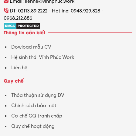
Email: lienhe@vinhphuc.work
Tổ chức sự kiện – Quà tặng
ĐT: 02113.89.2222 - Hotline: 0948.929.828 -
0968.212.886
Trợ lý
Thông tin cần biết
Tư vấn
Dowload mẫu CV
Tư vấn – Kiến trúc
Hệ sinh thái Vĩnh Phúc Work
Vận hành máy phay CNC
Liên hệ
Vận tải – Lái xe
Quy chế
Xây dựng
Thỏa thuận sử dụng DV
Xuất nhập khẩu
Chính sách bảo mật
Y tế-Dược
Cơ chế GQ tranh chấp
Quy chế hoạt động