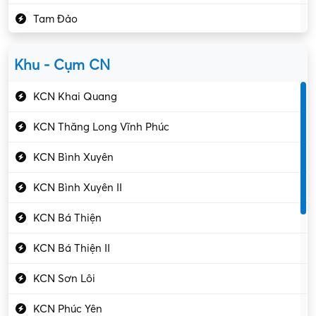
Kho vận – Thủ quỹ
Tam Đảo
Kiểm soát chất lượng
Yên Lạc
Kỹ sư cơ khí
Khu - Cụm CN
Gần Vĩnh Phúc
Kỹ sư điện
KCN Khai Quang
Kỹ thuật cao
KCN Thăng Long Vĩnh Phúc
Kỹ thuật mạng – IT
KCN Bình Xuyên
Làm bán thời gian
KCN Bình Xuyên II
Lao động phổ thông
KCN Bá Thiện
Lập trình – Phát triển
KCN Bá Thiện II
Luật – Công chứng
KCN Sơn Lôi
Marketing – PR
KCN Phúc Yên