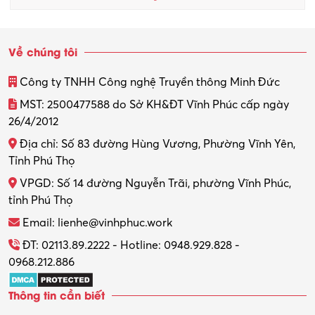
Quản trị kinh doanh
Sinh viên làm thêm
Về chúng tôi
Thiết kế
Công ty TNHH Công nghệ Truyền thông Minh Đức
Thiết kế đồ họa
MST: 2500477588 do Sở KH&ĐT Vĩnh Phúc cấp ngày
26/4/2012
Thiết kế nội thất
Địa chỉ: Số 83 đường Hùng Vương, Phường Vĩnh Yên,
Thợ máy – Ô tô – Xe máy
Tỉnh Phú Thọ
VPGD: Số 14 đường Nguyễn Trãi, phường Vĩnh Phúc,
Thực tập
tỉnh Phú Thọ
Thương mại điện tử
Email: lienhe@vinhphuc.work
Tổ chức sự kiện – Quà tặng
ĐT: 02113.89.2222 - Hotline: 0948.929.828 -
0968.212.886
Trợ lý
Thông tin cần biết
Tư vấn