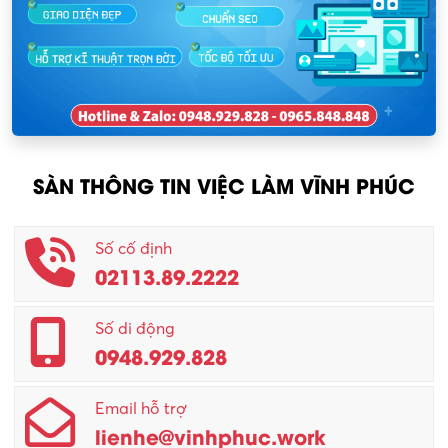
Nhân sự
KCN Lập Thạch I
Nhân viên kinh doanh
KCN Sông Lô I
Nhân viên thu mua
KCN Tam Dương
Nông – Lâm nghiệp
SÀN THÔNG TIN VIỆC LÀM VĨNH PHÚC
Nhân viên CSKH
Phục vụ khác
Số cố định
02113.89.2222
Promotion Girl (PG)
Quản lý – Giám đốc
Số di động
0948.929.828
Quản lý chất lượng – QC
Email hỗ trợ
Quản lý sản xuất
lienhe@vinhphuc.work