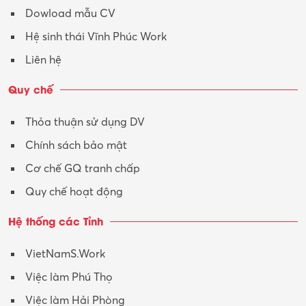
Dowload mẫu CV
Tư vấn – Kiến trúc
Hệ sinh thái Vĩnh Phúc Work
Vận hành máy phay CNC
Liên hệ
Vận tải – Lái xe
Quy chế
Xây dựng
Thỏa thuận sử dụng DV
Xuất nhập khẩu
Chính sách bảo mật
Y tế-Dược
Cơ chế GQ tranh chấp
Quy chế hoạt động
Hệ thống các Tỉnh
VietNamS.Work
Việc làm Phú Thọ
Việc làm Hải Phòng