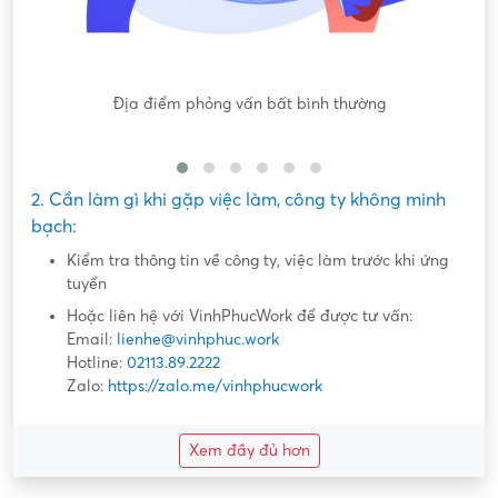
Nội dung mô tả công việc sơ sài, không đồng nhất với công
việc thực tế
2. Cần làm gì khi gặp việc làm, công ty không minh
bạch:
Kiểm tra thông tin về công ty, việc làm trước khi ứng
tuyển
Hoặc liên hệ với VinhPhucWork để được tư vấn:
Email:
lienhe@vinhphuc.work
Hotline:
02113.89.2222
Zalo:
https://zalo.me/vinhphucwork
Xem đầy đủ hơn