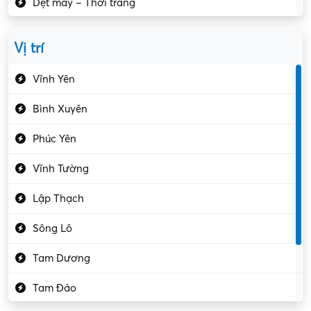
Dệt may – Thời trang
Dịch vụ giải trí
Vị trí
Du lịch – Nhà hàng
Vĩnh Yên
Điện tử – Điện lạnh
Bình Xuyên
Điều hóa
Phúc Yên
Giáo dục – Sư phạm
Vĩnh Tường
Hành chính – VP
Lập Thạch
Hóa chất
Sông Lô
Kế toán – Kiểm toán
Tam Dương
Kho vận – Thủ quỹ
Tam Đảo
Kiểm soát chất lượng