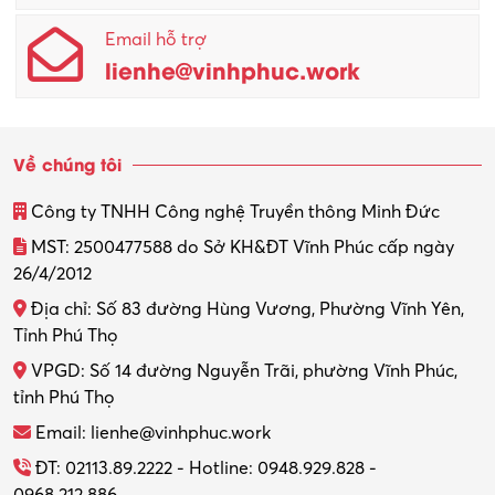
Email hỗ trợ
Quản lý sản xuất
lienhe@vinhphuc.work
Quản trị kinh doanh
Sinh viên làm thêm
Về chúng tôi
Thiết kế
Công ty TNHH Công nghệ Truyền thông Minh Đức
Thiết kế đồ họa
MST: 2500477588 do Sở KH&ĐT Vĩnh Phúc cấp ngày
26/4/2012
Thiết kế nội thất
Địa chỉ: Số 83 đường Hùng Vương, Phường Vĩnh Yên,
Thợ máy – Ô tô – Xe máy
Tỉnh Phú Thọ
VPGD: Số 14 đường Nguyễn Trãi, phường Vĩnh Phúc,
Thực tập
tỉnh Phú Thọ
Thương mại điện tử
Email: lienhe@vinhphuc.work
Tổ chức sự kiện – Quà tặng
ĐT: 02113.89.2222 - Hotline: 0948.929.828 -
0968.212.886