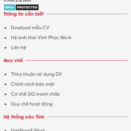
Trợ lý
Thông tin cần biết
Tư vấn
Dowload mẫu CV
Tư vấn – Kiến trúc
Hệ sinh thái Vĩnh Phúc Work
Vận hành máy phay CNC
Liên hệ
Vận tải – Lái xe
Quy chế
Xây dựng
Thỏa thuận sử dụng DV
Xuất nhập khẩu
Chính sách bảo mật
Y tế-Dược
Cơ chế GQ tranh chấp
Quy chế hoạt động
Hệ thống các Tỉnh
VietNamS.Work