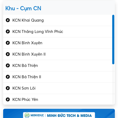
Yên Lạc
Kỹ sư cơ khí
Khu - Cụm CN
Gần Vĩnh Phúc
Kỹ sư điện
KCN Khai Quang
Kỹ thuật cao
KCN Thăng Long Vĩnh Phúc
Kỹ thuật mạng – IT
KCN Bình Xuyên
Làm bán thời gian
KCN Bình Xuyên II
Lao động phổ thông
KCN Bá Thiện
Lập trình – Phát triển
KCN Bá Thiện II
Luật – Công chứng
KCN Sơn Lôi
Marketing – PR
KCN Phúc Yên
Mỹ phẩm – Trang sức
Khu CN Đồng Sóc