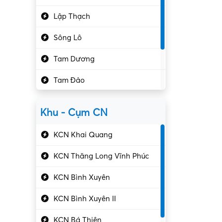
Hành chính – VP
Lập Thạch
Hóa chất
Sông Lô
Kế toán – Kiểm toán
Tam Dương
Kho vận – Thủ quỹ
Tam Đảo
Kiểm soát chất lượng
Yên Lạc
Kỹ sư cơ khí
Khu - Cụm CN
Gần Vĩnh Phúc
Kỹ sư điện
KCN Khai Quang
Kỹ thuật cao
KCN Thăng Long Vĩnh Phúc
Kỹ thuật mạng – IT
KCN Bình Xuyên
Làm bán thời gian
KCN Bình Xuyên II
Lao động phổ thông
KCN Bá Thiện