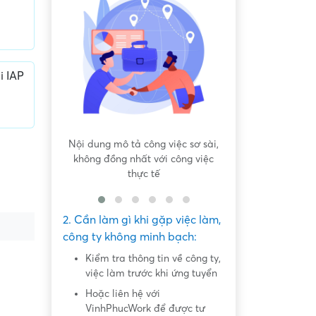
i IAP
 bất bình
Nội dung mô tả công việc sơ sài,
Hứa hẹn "việc nh
không đồng nhất với công việc
dàng lấy ti
thực tế
2. Cần làm gì khi gặp việc làm,
công ty không minh bạch:
Kiểm tra thông tin về công ty,
việc làm trước khi ứng tuyển
Hoặc liên hệ với
VinhPhucWork để được tư