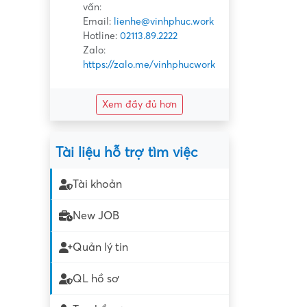
vấn:
Email:
lienhe@vinhphuc.work
Hotline:
02113.89.2222
Zalo:
https://zalo.me/vinhphucwork
Xem đầy đủ hơn
Tài liệu hỗ trợ tìm việc
Tài khoản
New JOB
Quản lý tin
QL hồ sơ