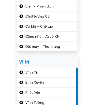
Biên – Phiên dịch
Chất lượng CS
Cơ khí – Chế tạo
Công nhân đã có KN
Dệt may – Thời trang
Dịch vụ giải trí
Vị trí
Du lịch – Nhà hàng
Vĩnh Yên
Điện tử – Điện lạnh
Bình Xuyên
Điều hóa
Phúc Yên
Giáo dục – Sư phạm
Vĩnh Tường