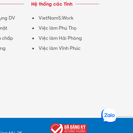
Hệ thống các Tỉnh
Nhân viên CSKH
Phục vụ khác
dụng DV
VietNamS.Work
 mật
Việc làm Phú Thọ
Promotion Girl (PG)
h chấp
Việc làm Hải Phòng
Quản lý – Giám đốc
ộng
Việc làm Vĩnh Phúc
Quản lý chất lượng – QC
Quản lý sản xuất
Quản trị kinh doanh
Sinh viên làm thêm
Thiết kế
Thiết kế đồ họa
Thiết kế nội thất