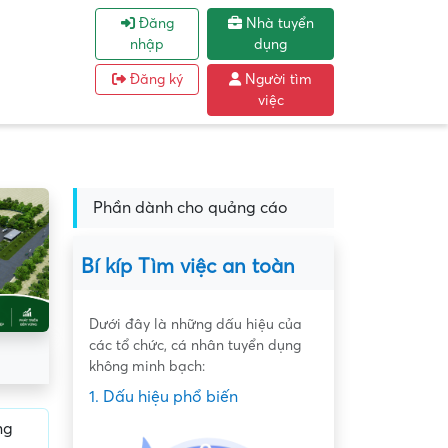
Đăng
Nhà tuyển
nhập
dụng
Đăng ký
Người tìm
việc
Phần dành cho quảng cáo
Bí kíp Tìm việc an toàn
Dưới đây là những dấu hiệu của
các tổ chức, cá nhân tuyển dụng
không minh bạch:
1. Dấu hiệu phổ biến
ng