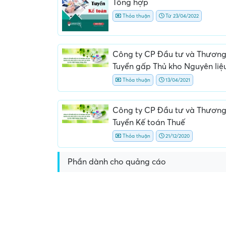
Tổng hợp
Thỏa thuận
Từ 23/04/2022
Công ty CP Đầu tư và Thương
Tuyển gấp Thủ kho Nguyên liệ
Thỏa thuận
13/04/2021
Yêu cầu nộp phí phỏng v
Công ty CP Đầu tư và Thương
giữ chỗ...
Tuyển Kế toán Thuế
Thỏa thuận
21/12/2020
Phần dành cho quảng cáo