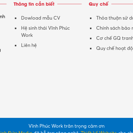
Thông tin cần biết
Quy chế
inh
Dowload mẫu CV
Thỏa thuận sử 
Hệ sinh thái Vĩnh Phúc
Chính sách bảo
Work
Cơ chế GQ tran
Liên hệ
Quy chế hoạt đ
g
Vĩnh Phúc Work trân trọng cảm ơn