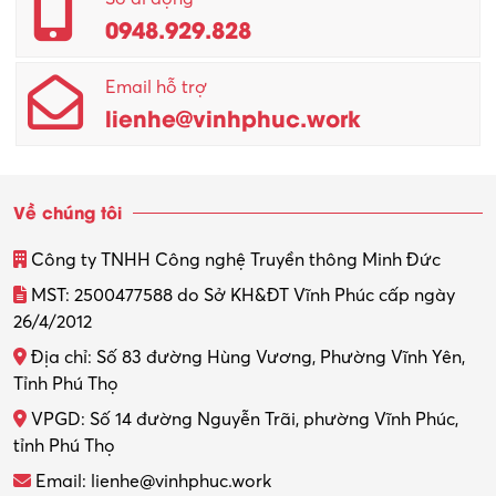
0948.929.828
Quản lý chất lượng – QC
Email hỗ trợ
Quản lý sản xuất
lienhe@vinhphuc.work
Quản trị kinh doanh
Sinh viên làm thêm
Về chúng tôi
Thiết kế
Công ty TNHH Công nghệ Truyền thông Minh Đức
Thiết kế đồ họa
MST: 2500477588 do Sở KH&ĐT Vĩnh Phúc cấp ngày
26/4/2012
Thiết kế nội thất
Địa chỉ: Số 83 đường Hùng Vương, Phường Vĩnh Yên,
Thợ máy – Ô tô – Xe máy
Tỉnh Phú Thọ
VPGD: Số 14 đường Nguyễn Trãi, phường Vĩnh Phúc,
Thực tập
tỉnh Phú Thọ
Thương mại điện tử
Email: lienhe@vinhphuc.work