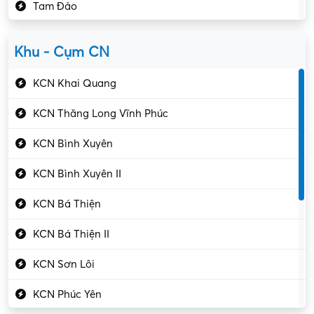
Tam Đảo
Kiểm soát chất lượng
Yên Lạc
Kỹ sư cơ khí
Khu - Cụm CN
Gần Vĩnh Phúc
Kỹ sư điện
KCN Khai Quang
Kỹ thuật cao
KCN Thăng Long Vĩnh Phúc
Kỹ thuật mạng – IT
KCN Bình Xuyên
Làm bán thời gian
KCN Bình Xuyên II
Lao động phổ thông
KCN Bá Thiện
Lập trình – Phát triển
KCN Bá Thiện II
Luật – Công chứng
KCN Sơn Lôi
Marketing – PR
KCN Phúc Yên