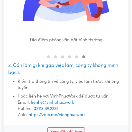
Nội dung mô tả công việc sơ sài, không đồng nhất với công
việc thực tế
2. Cần làm gì khi gặp việc làm, công ty không minh
bạch:
Kiểm tra thông tin về công ty, việc làm trước khi ứng
tuyển
Hoặc liên hệ với VinhPhucWork để được tư vấn:
Email:
lienhe@vinhphuc.work
Hotline:
02113.89.2222
Zalo:
https://zalo.me/vinhphucwork
Xem đầy đủ hơn