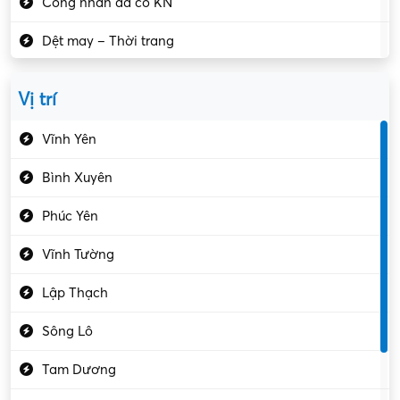
Công nhân đã có KN
Dệt may – Thời trang
Dịch vụ giải trí
Vị trí
Du lịch – Nhà hàng
Vĩnh Yên
Điện tử – Điện lạnh
Bình Xuyên
Điều hóa
Phúc Yên
Giáo dục – Sư phạm
Vĩnh Tường
Hành chính – VP
Lập Thạch
Hóa chất
Sông Lô
Kế toán – Kiểm toán
Tam Dương
Kho vận – Thủ quỹ