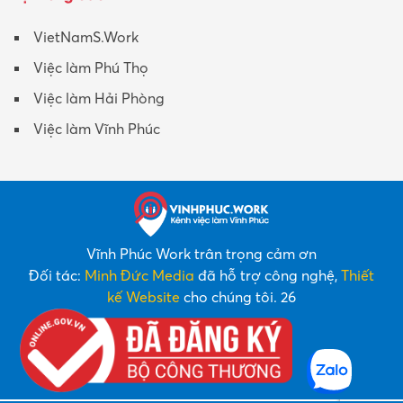
VietNamS.Work
Việc làm Phú Thọ
Việc làm Hải Phòng
Việc làm Vĩnh Phúc
Vĩnh Phúc Work trân trọng cảm ơn
Đối tác:
Minh Đức Media
đã hỗ trợ công nghệ,
Thiết
kế Website
cho chúng tôi. 26