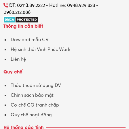
Tổ chức sự kiện – Quà tặng
ĐT: 02113.89.2222 - Hotline: 0948.929.828 -
0968.212.886
Trợ lý
Thông tin cần biết
Tư vấn
Dowload mẫu CV
Tư vấn – Kiến trúc
Hệ sinh thái Vĩnh Phúc Work
Vận hành máy phay CNC
Liên hệ
Vận tải – Lái xe
Quy chế
Xây dựng
Thỏa thuận sử dụng DV
Xuất nhập khẩu
Chính sách bảo mật
Y tế-Dược
Cơ chế GQ tranh chấp
Quy chế hoạt động
Hệ thống các Tỉnh