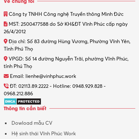
Về chúng tôi
Thiết kế
Công ty TNHH Công nghệ Truyền thông Minh Đức
Thiết kế đồ họa
MST: 2500477588 do Sở KH&ĐT Vĩnh Phúc cấp ngày
26/4/2012
Thiết kế nội thất
Địa chỉ: Số 83 đường Hùng Vương, Phường Vĩnh Yên,
Thợ máy – Ô tô – Xe máy
Tỉnh Phú Thọ
VPGD: Số 14 đường Nguyễn Trãi, phường Vĩnh Phúc,
Thực tập
tỉnh Phú Thọ
Thương mại điện tử
Email: lienhe@vinhphuc.work
Tổ chức sự kiện – Quà tặng
ĐT: 02113.89.2222 - Hotline: 0948.929.828 -
0968.212.886
Trợ lý
Thông tin cần biết
Tư vấn
Dowload mẫu CV
Tư vấn – Kiến trúc
Hệ sinh thái Vĩnh Phúc Work