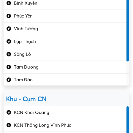
Bình Xuyên
Điều hóa
Phúc Yên
Giáo dục – Sư phạm
Vĩnh Tường
Hành chính – VP
Lập Thạch
Hóa chất
Sông Lô
Kế toán – Kiểm toán
Tam Dương
Kho vận – Thủ quỹ
Tam Đảo
Kiểm soát chất lượng
Yên Lạc
Kỹ sư cơ khí
Khu - Cụm CN
Gần Vĩnh Phúc
Kỹ sư điện
KCN Khai Quang
Kỹ thuật cao
KCN Thăng Long Vĩnh Phúc