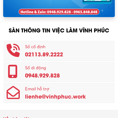
Nhân viên thu mua
KCN Tam Dương
Nông – Lâm nghiệp
SÀN THÔNG TIN VIỆC LÀM VĨNH PHÚC
Nhân viên CSKH
Phục vụ khác
Số cố định
02113.89.2222
Promotion Girl (PG)
Quản lý – Giám đốc
Số di động
0948.929.828
Quản lý chất lượng – QC
Email hỗ trợ
Quản lý sản xuất
lienhe@vinhphuc.work
Quản trị kinh doanh
Sinh viên làm thêm