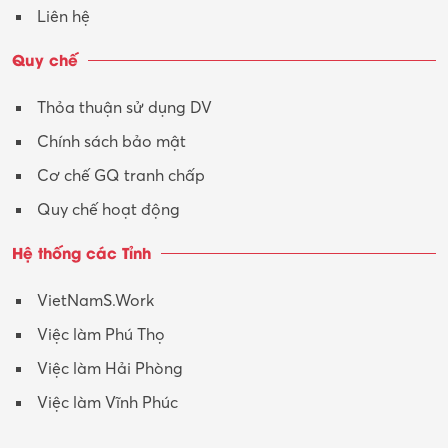
Vận hành máy phay CNC
Liên hệ
Vận tải – Lái xe
Quy chế
Xây dựng
Thỏa thuận sử dụng DV
Xuất nhập khẩu
Chính sách bảo mật
Y tế-Dược
Cơ chế GQ tranh chấp
Quy chế hoạt động
Hệ thống các Tỉnh
VietNamS.Work
Việc làm Phú Thọ
Việc làm Hải Phòng
Việc làm Vĩnh Phúc