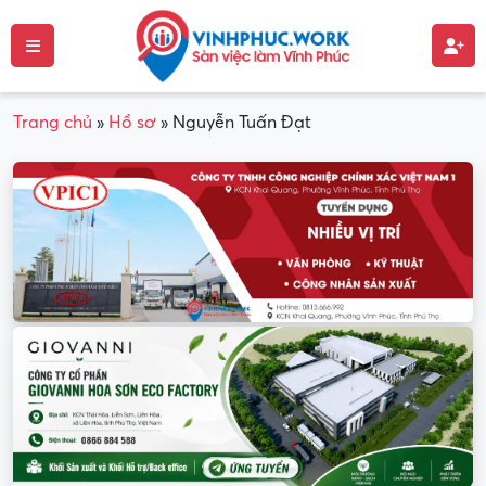
Trang chủ
»
Hồ sơ
»
Nguyễn Tuấn Đạt