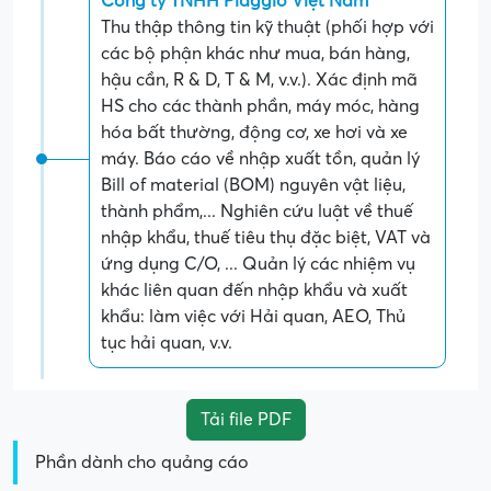
Công ty TNHH Piaggio Việt Nam
Thu thập thông tin kỹ thuật (phối hợp với
các bộ phận khác như mua, bán hàng,
hậu cần, R & D, T & M, v.v.). Xác định mã
HS cho các thành phần, máy móc, hàng
hóa bất thường, động cơ, xe hơi và xe
máy. Báo cáo về nhập xuất tồn, quản lý
Bill of material (BOM) nguyên vật liệu,
thành phẩm,... Nghiên cứu luật về thuế
nhập khẩu, thuế tiêu thụ đặc biệt, VAT và
ứng dụng C/O, ... Quản lý các nhiệm vụ
khác liên quan đến nhập khẩu và xuất
khẩu: làm việc với Hải quan, AEO, Thủ
tục hải quan, v.v.
Tải file PDF
Phần dành cho quảng cáo