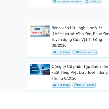
10.000.000-15.000.000
9/10/2024
Bệnh viện Hữu nghị Lạc Việt
(LVFH) cơ sở Vĩnh Yên, Phúc Yê
Tuyển dụng Các Vị trí Tháng
08/2026
Thoả thuận
Đến khi tuyển đủ
Công ty Cổ phần Tập đoàn sản
xuất Thép Việt Đức Tuyển dụng
Tháng 8/2026
Thỏa thuận
Đến 31/12/2024