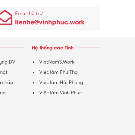
Email hỗ trợ
lienhe@vinhphuc.work
Hệ thống các Tỉnh
dụng DV
VietNamS.Work
 mật
Việc làm Phú Thọ
h chấp
Việc làm Hải Phòng
ộng
Việc làm Vĩnh Phúc