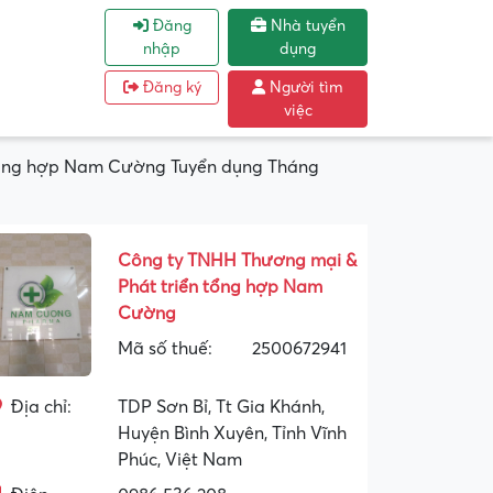
Đăng
Nhà tuyển
nhập
dụng
Đăng ký
Người tìm
việc
 tổng hợp Nam Cường Tuyển dụng Tháng
Công ty TNHH Thương mại &
Phát triển tổng hợp Nam
Cường
Mã số thuế:
2500672941
Địa chỉ:
TDP Sơn Bỉ, Tt Gia Khánh,
Huyện Bình Xuyên, Tỉnh Vĩnh
Phúc, Việt Nam