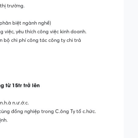
hị trường.
phân biệt ngành nghề)
g việc, yêu thích công việc kinh doanh.
 bộ chi phí công tác công ty chi trả
từ 15tr trở lên
à n.ư.ớ.c.
̀ng đồng nghiệp trong C.ông Ty tổ c.hức.
ịnh.