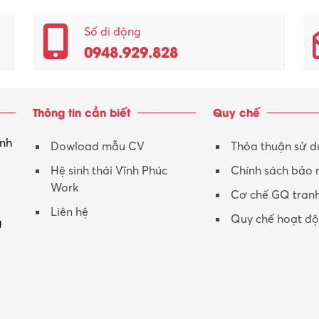
Số di động
0948.929.828
Thông tin cần biết
Quy chế
inh
Dowload mẫu CV
Thỏa thuận sử 
Hệ sinh thái Vĩnh Phúc
Chính sách bảo
Work
Cơ chế GQ tran
Liên hệ
Quy chế hoạt đ
g