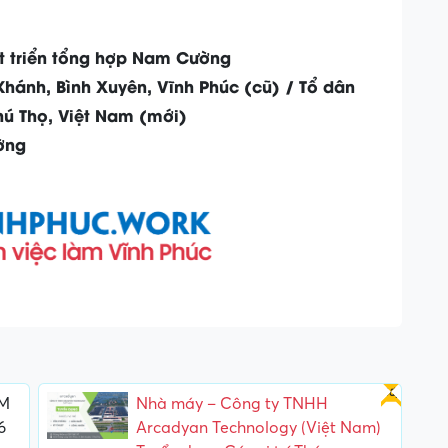
t triển tổng hợp Nam Cường
 Khánh, Bình Xuyên, Vĩnh Phúc (cũ) / Tổ dân
hú Thọ, Việt Nam (mới)
ờng
Gấp
UM
Nhà máy – Công ty TNHH
6
Arcadyan Technology (Việt Nam)