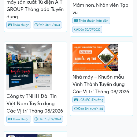
máy sản xuất Tủ điện AIT
Mầm non, Nhân viên Tạp
GROUP Thông báo Tuyển
vụ
dụng
Thỏa thuận hấp dẫn
Thỏa thuận
Đến 31/10/2024
Đến 30/07/2022
Nhà máy – Khuôn mẫu
Vĩnh Thành Tuyển dụng
Các Vị trí Tháng 08/2026
Công ty TNHH Đài Tín
LCB+PC+Thưởng
Việt Nam Tuyển dụng
Đến khi tuyển đủ
Các Vị trí Tháng 08/2026
Thỏa thuận
Đến 15/09/2024