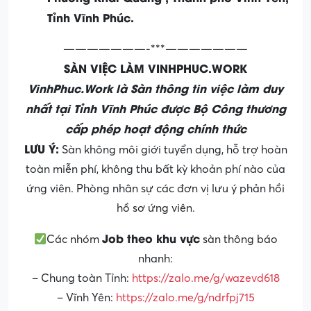
Tỉnh Vĩnh Phúc.
———————-***———————
SÀN VIỆC LÀM VINHPHUC.WORK
VinhPhuc.Work là Sàn thông tin việc làm duy
nhất tại Tỉnh Vĩnh Phúc được Bộ Công thương
cấp phép hoạt động chính thức
LƯU Ý:
Sàn không môi giới tuyển dụng, hỗ trợ hoàn
toàn miễn phí, không thu bất kỳ khoản phí nào của
ứng viên. Phòng nhân sự các đơn vị lưu ý phản hồi
hồ sơ ứng viên.
Job theo khu vực
Các nhóm
sàn thông báo
nhanh:
– Chung toàn Tỉnh:
https://zalo.me/g/wazevd618
– Vĩnh Yên:
https://zalo.me/g/ndrfpj715