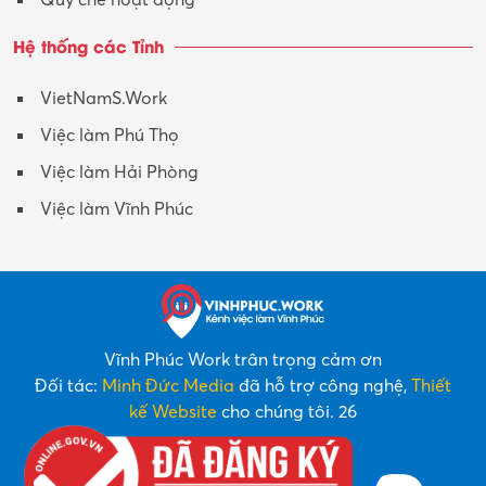
Hệ thống các Tỉnh
VietNamS.Work
Việc làm Phú Thọ
Việc làm Hải Phòng
Việc làm Vĩnh Phúc
Vĩnh Phúc Work trân trọng cảm ơn
Đối tác:
Minh Đức Media
đã hỗ trợ công nghệ,
Thiết
kế Website
cho chúng tôi. 26