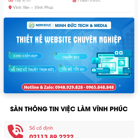
Tùy vị trí
1 tuần trước
Vĩnh Yên – Vĩnh Phúc
SÀN THÔNG TIN VIỆC LÀM VĨNH PHÚC
Số cố định
02113.89.2222