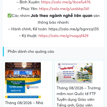
– Bình Xuyên:
https://zalo.me/g/iboefu476
– Phúc Yên:
https://zalo.me/g/uxsbbp341
Job theo ngành nghề liên quan
Các nhóm
sàn
thông báo nhanh:
– Hành chính, Kế toán: https://zalo.me/g/bgnrzq135
– Kỹ thuật:
https://zalo.me/g/nusgqf429
Phần dành cho quảng cáo
Tháng 08/2026 – Trường
mầm non Quốc tế FTF
Tuyển dụng Giáo viên
Tháng 08/2026 – Nhà
Tiếng anh, Giáo viên