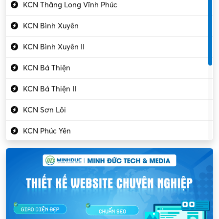
Kỹ thuật cao
KCN Thăng Long Vĩnh Phúc
Kỹ thuật mạng – IT
KCN Bình Xuyên
Làm bán thời gian
KCN Bình Xuyên II
Lao động phổ thông
KCN Bá Thiện
Lập trình – Phát triển
KCN Bá Thiện II
Luật – Công chứng
KCN Sơn Lôi
Marketing – PR
KCN Phúc Yên
Mỹ phẩm – Trang sức
Khu CN Đồng Sóc
Ngân hàng
KCN Chấn Hưng
Người giúp việc
KCN Lập Thạch
Nhân sự
KCN Lập Thạch I