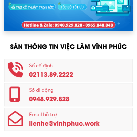
Nhân viên kinh doanh
KCN Sông Lô I
Nhân viên thu mua
KCN Tam Dương
Nông – Lâm nghiệp
SÀN THÔNG TIN VIỆC LÀM VĨNH PHÚC
Nhân viên CSKH
Phục vụ khác
Số cố định
02113.89.2222
Promotion Girl (PG)
Quản lý – Giám đốc
Số di động
0948.929.828
Quản lý chất lượng – QC
Email hỗ trợ
Quản lý sản xuất
lienhe@vinhphuc.work
Quản trị kinh doanh