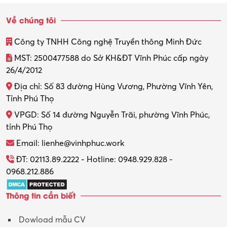
Sinh viên làm thêm
Về chúng tôi
Thiết kế
Công ty TNHH Công nghệ Truyền thông Minh Đức
Thiết kế đồ họa
MST: 2500477588 do Sở KH&ĐT Vĩnh Phúc cấp ngày
26/4/2012
Thiết kế nội thất
Địa chỉ: Số 83 đường Hùng Vương, Phường Vĩnh Yên,
Thợ máy – Ô tô – Xe máy
Tỉnh Phú Thọ
VPGD: Số 14 đường Nguyễn Trãi, phường Vĩnh Phúc,
Thực tập
tỉnh Phú Thọ
Thương mại điện tử
Email: lienhe@vinhphuc.work
Tổ chức sự kiện – Quà tặng
ĐT: 02113.89.2222 - Hotline: 0948.929.828 -
0968.212.886
Trợ lý
Thông tin cần biết
Tư vấn
Dowload mẫu CV
Tư vấn – Kiến trúc