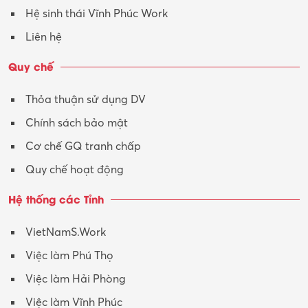
Hệ sinh thái Vĩnh Phúc Work
Vận hành máy phay CNC
Liên hệ
Vận tải – Lái xe
Quy chế
Xây dựng
Thỏa thuận sử dụng DV
Xuất nhập khẩu
Chính sách bảo mật
Y tế-Dược
Cơ chế GQ tranh chấp
Quy chế hoạt động
Hệ thống các Tỉnh
VietNamS.Work
Việc làm Phú Thọ
Việc làm Hải Phòng
Việc làm Vĩnh Phúc