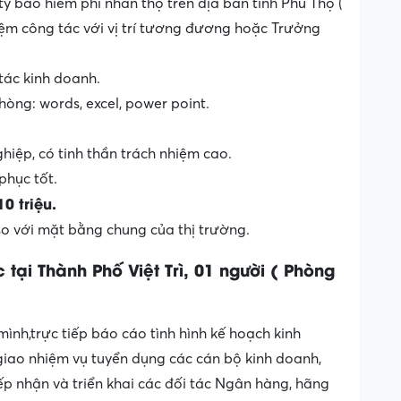
y bảo hiểm phi nhân thọ trên địa bàn tỉnh Phú Thọ (
ghiệm công tác với vị trí tương đương hoặc Trưởng
 tác kinh doanh.
hòng: words, excel, power point.
hiệp, có tinh thần trách nhiệm cao.
hục tốt.
0 triệu.
so với mặt bằng chung của thị trường.
tại Thành Phố Việt Trì, 01 người ( Phòng
ình,trực tiếp báo cáo tình hình kế hoạch kinh
iao nhiệm vụ tuyển dụng các cán bộ kinh doanh,
ếp nhận và triển khai các đối tác Ngân hàng, hãng