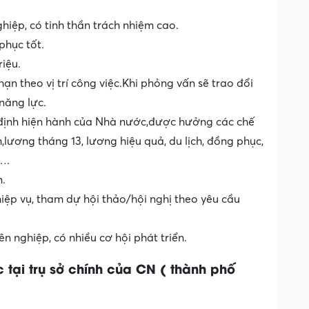
hiệp, có tinh thần trách nhiệm cao.
hục tốt.
iệu.
n theo vị trí công việc.Khi phỏng vấn sẽ trao đổi
năng lực.
định hiện hành của Nhà nước,được hưởng các chế
,lương tháng 13, lương hiệu quả, du lịch, đồng phục,
….
n.
ệp vụ, tham dự hội thảo/hội nghị theo yêu cầu
n nghiệp, có nhiều cơ hội phát triển.
 tại trụ sở chính của CN ( thành phố