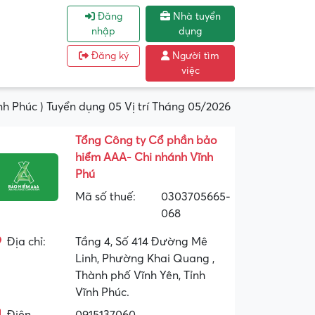
Đăng
Nhà tuyển
nhập
dụng
Đăng ký
Người tìm
việc
h Phúc ) Tuyển dụng 05 Vị trí Tháng 05/2026
Tổng Công ty Cổ phần bảo
hiểm AAA- Chi nhánh Vĩnh
Phú
Mã số thuế:
0303705665-
068
Địa chỉ:
Tầng 4, Số 414 Đường Mê
Linh, Phường Khai Quang ,
Thành phố Vĩnh Yên, Tỉnh
Vĩnh Phúc.