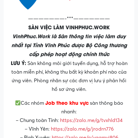
———————-***———————
SÀN VIỆC LÀM VINHPHUC.WORK
VinhPhuc.Work là Sàn thông tin việc làm duy
nhất tại Tỉnh Vĩnh Phúc được Bộ Công thương
cấp phép hoạt động chính thức
LƯU Ý:
Sàn không môi giới tuyển dụng, hỗ trợ hoàn
toàn miễn phí, không thu bất kỳ khoản phí nào của
ứng viên. Phòng nhân sự các đơn vị lưu ý phản hồi
hồ sơ ứng viên.
Job theo khu vực
Các nhóm
sàn thông báo
nhanh:
– Chung toàn Tỉnh:
https://zalo.me/g/tvxhld134
– Vĩnh Yên:
https://zalo.me/g/jrodrn776
– Bình Xuyên:
https://zalo.me/g/yqamvj806