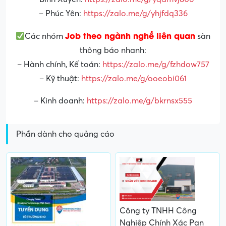
– Phúc Yên:
https://zalo.me/g/yhjfdq336
Job theo ngành nghề liên quan
Các nhóm
sàn
thông báo nhanh:
– Hành chính, Kế toán:
https://zalo.me/g/fzhdow757
– Kỹ thuật:
https://zalo.me/g/ooeobi061
– Kinh doanh:
https://zalo.me/g/bkrnsx555
Phần dành cho quảng cáo
Công ty TNHH Công
Nghiệp Chính Xác Pan