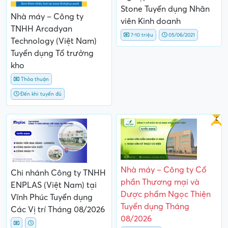
Stone Tuyển dụng Nhân
Nhà máy – Công ty
viên Kinh doanh
TNHH Arcadyan
7-10 triệu
05/06/2021
Technology (Việt Nam)
Tuyển dụng Tổ trưởng
kho
Thỏa thuận
Đến khi tuyển đủ
Gấp
Nhà máy – Công ty Cổ
Chi nhánh Công ty TNHH
phần Thương mại và
ENPLAS (Việt Nam) tại
Dược phẩm Ngọc Thiện
Vĩnh Phúc Tuyển dụng
Tuyển dụng Tháng
Các Vị trí Tháng 08/2026
08/2026