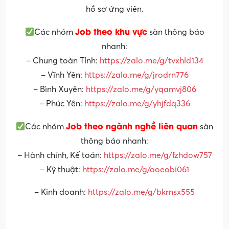
hồ sơ ứng viên.
Job theo khu vực
Các nhóm
sàn thông báo
nhanh:
– Chung toàn Tỉnh:
https://zalo.me/g/tvxhld134
– Vĩnh Yên:
https://zalo.me/g/jrodrn776
– Bình Xuyên:
https://zalo.me/g/yqamvj806
– Phúc Yên:
https://zalo.me/g/yhjfdq336
Job theo ngành nghề liên quan
Các nhóm
sàn
thông báo nhanh:
– Hành chính, Kế toán:
https://zalo.me/g/fzhdow757
– Kỹ thuật:
https://zalo.me/g/ooeobi061
– Kinh doanh:
https://zalo.me/g/bkrnsx555