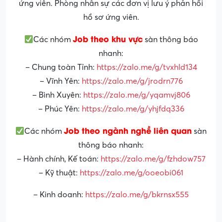
ứng viên. Phòng nhân sự các đơn vị lưu ý phản hồi
hồ sơ ứng viên.
Job theo khu vực
Các nhóm
sàn thông báo
nhanh:
– Chung toàn Tỉnh:
https://zalo.me/g/tvxhld134
– Vĩnh Yên:
https://zalo.me/g/jrodrn776
– Bình Xuyên:
https://zalo.me/g/yqamvj806
– Phúc Yên:
https://zalo.me/g/yhjfdq336
Job theo ngành nghề liên quan
Các nhóm
sàn
thông báo nhanh:
– Hành chính, Kế toán:
https://zalo.me/g/fzhdow757
– Kỹ thuật:
https://zalo.me/g/ooeobi061
– Kinh doanh:
https://zalo.me/g/bkrnsx555