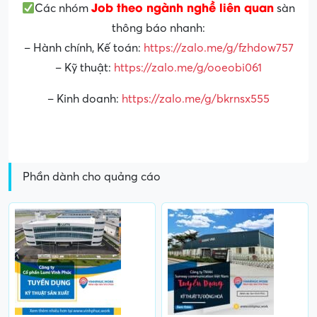
Job theo ngành nghề liên quan
Các nhóm
sàn
thông báo nhanh:
– Hành chính, Kế toán:
https://zalo.me/g/fzhdow757
– Kỹ thuật:
https://zalo.me/g/ooeobi061
– Kinh doanh:
https://zalo.me/g/bkrnsx555
Phần dành cho quảng cáo