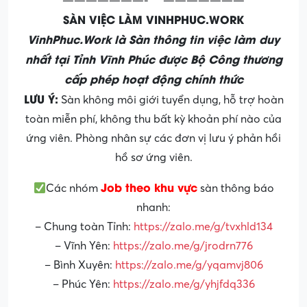
———————-***———————
SÀN VIỆC LÀM VINHPHUC.WORK
VinhPhuc.Work là Sàn thông tin việc làm duy
nhất tại Tỉnh Vĩnh Phúc được Bộ Công thương
cấp phép hoạt động chính thức
LƯU Ý:
Sàn không môi giới tuyển dụng, hỗ trợ hoàn
toàn miễn phí, không thu bất kỳ khoản phí nào của
ứng viên. Phòng nhân sự các đơn vị lưu ý phản hồi
hồ sơ ứng viên.
Job theo khu vực
Các nhóm
sàn thông báo
nhanh:
– Chung toàn Tỉnh:
https://zalo.me/g/tvxhld134
– Vĩnh Yên:
https://zalo.me/g/jrodrn776
– Bình Xuyên:
https://zalo.me/g/yqamvj806
– Phúc Yên:
https://zalo.me/g/yhjfdq336