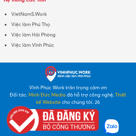
VietNamS.Work
Việc làm Phú Thọ
Việc làm Hải Phòng
Việc làm Vĩnh Phúc
Vĩnh Phúc Work trân trọng cảm ơn
Đối tác:
Minh Đức Media
đã hỗ trợ công nghệ,
Thiết
kế Website
cho chúng tôi. 26