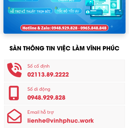
SÀN THÔNG TIN VIỆC LÀM VĨNH PHÚC
Số cố định
02113.89.2222
Số di động
0948.929.828
Email hỗ trợ
lienhe@vinhphuc.work