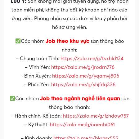
LƯU Ý:
Sàn không môi giới tuyển dụng, hỗ trợ hoàn
toàn miễn phí, không thu bất kỳ khoản phí nào của
ứng viên. Phòng nhân sự các đơn vị lưu ý phản hồi
hồ sơ ứng viên.
Job theo khu vực
Các nhóm
sàn thông báo
nhanh:
– Chung toàn Tỉnh:
https://zalo.me/g/tvxhld134
– Vĩnh Yên:
https://zalo.me/g/jrodrn776
– Bình Xuyên:
https://zalo.me/g/yqamvj806
– Phúc Yên:
https://zalo.me/g/yhjfdq336
Job theo ngành nghề liên quan
Các nhóm
sàn
thông báo nhanh:
– Hành chính, Kế toán:
https://zalo.me/g/fzhdow757
– Kỹ thuật:
https://zalo.me/g/ooeobi061
– Kinh doanh:
https://zalo.me/g/bkrnsx555