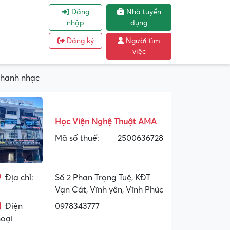
Đăng
Nhà tuyển
nhập
dụng
Đăng ký
Người tìm
việc
Thanh nhạc
Học Viện Nghệ Thuật AMA
Mã số thuế:
2500636728
Địa chỉ:
Số 2 Phan Trọng Tuệ, KĐT
Vạn Cát, Vĩnh yên, Vĩnh Phúc
Điện
0978343777
hoại