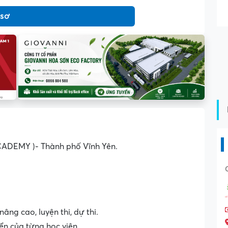
 sơ
ADEMY )- Thành phố Vĩnh Yên.
ng cao, luyện thi, dự thi.
ển của từng học viên.