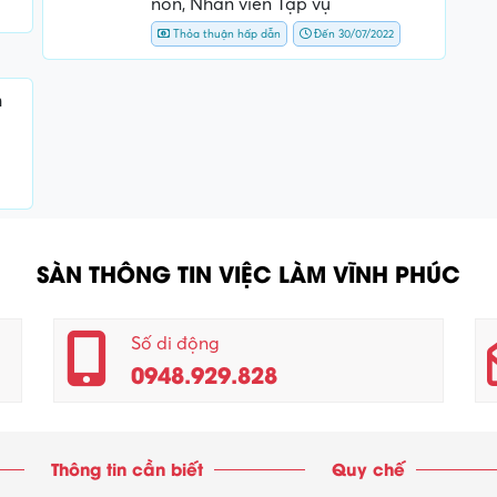
non, Nhân viên Tạp vụ
Thỏa thuận hấp dẫn
Đến 30/07/2022
m
SÀN THÔNG TIN VIỆC LÀM VĨNH PHÚC
Số di động
0948.929.828
Thông tin cần biết
Quy chế