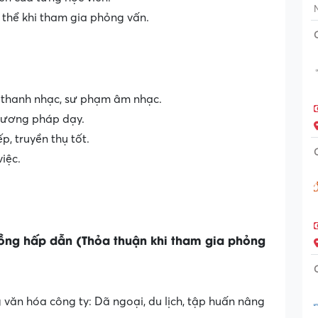
ụ thể khi tham gia phỏng vấn.
ề thanh nhạc, sư phạm âm nhạc.
hương pháp dạy.
p, truyền thụ tốt.
iệc.
ồng hấp dẫn (Thỏa thuận khi tham gia phỏng
văn hóa công ty: Dã ngoại, du lịch, tập huấn nâng