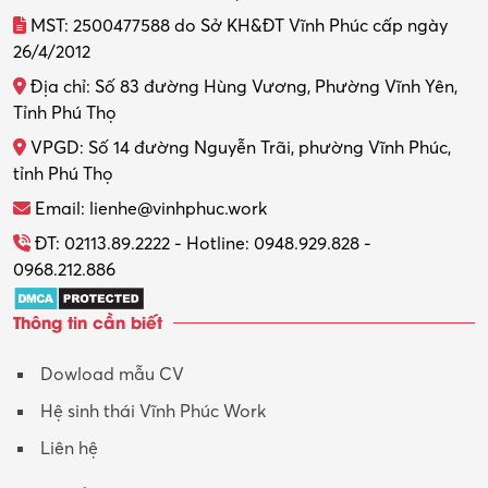
Thiết kế đồ họa
MST: 2500477588 do Sở KH&ĐT Vĩnh Phúc cấp ngày
26/4/2012
Thiết kế nội thất
Địa chỉ: Số 83 đường Hùng Vương, Phường Vĩnh Yên,
Thợ máy – Ô tô – Xe máy
Tỉnh Phú Thọ
VPGD: Số 14 đường Nguyễn Trãi, phường Vĩnh Phúc,
Thực tập
tỉnh Phú Thọ
Thương mại điện tử
Email: lienhe@vinhphuc.work
Tổ chức sự kiện – Quà tặng
ĐT: 02113.89.2222 - Hotline: 0948.929.828 -
0968.212.886
Trợ lý
Thông tin cần biết
Tư vấn
Dowload mẫu CV
Tư vấn – Kiến trúc
Hệ sinh thái Vĩnh Phúc Work
Vận hành máy phay CNC
Liên hệ
Vận tải – Lái xe