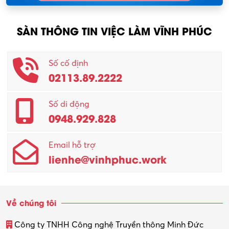
Nông – Lâm nghiệp
SÀN THÔNG TIN VIỆC LÀM VĨNH PHÚC
Nhân viên CSKH
Phục vụ khác
Số cố định
02113.89.2222
Promotion Girl (PG)
Quản lý – Giám đốc
Số di động
0948.929.828
Quản lý chất lượng – QC
Email hỗ trợ
Quản lý sản xuất
lienhe@vinhphuc.work
Quản trị kinh doanh
Sinh viên làm thêm
Về chúng tôi
Thiết kế
Công ty TNHH Công nghệ Truyền thông Minh Đức