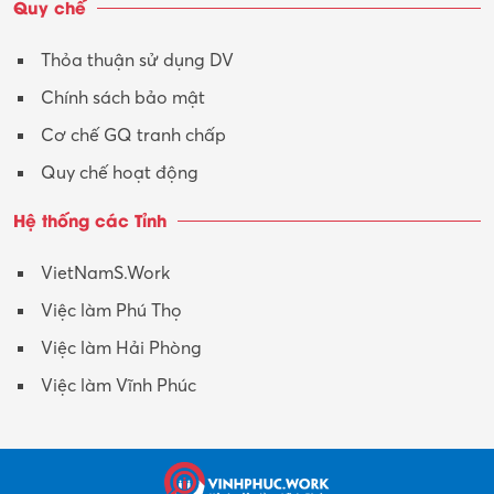
Quy chế
Xây dựng
Thỏa thuận sử dụng DV
Xuất nhập khẩu
Chính sách bảo mật
Y tế-Dược
Cơ chế GQ tranh chấp
Quy chế hoạt động
Hệ thống các Tỉnh
VietNamS.Work
Việc làm Phú Thọ
Việc làm Hải Phòng
Việc làm Vĩnh Phúc