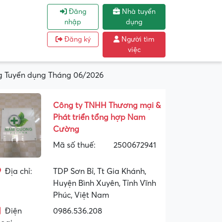
Đăng
Nhà tuyển
nhập
dụng
Đăng ký
Người tìm
việc
g Tuyển dụng Tháng 06/2026
Công ty TNHH Thương mại &
Phát triển tổng hợp Nam
Cường
Mã số thuế:
2500672941
Địa chỉ:
TDP Sơn Bỉ, Tt Gia Khánh,
Huyện Bình Xuyên, Tỉnh Vĩnh
Phúc, Việt Nam
Điện
0986.536.208