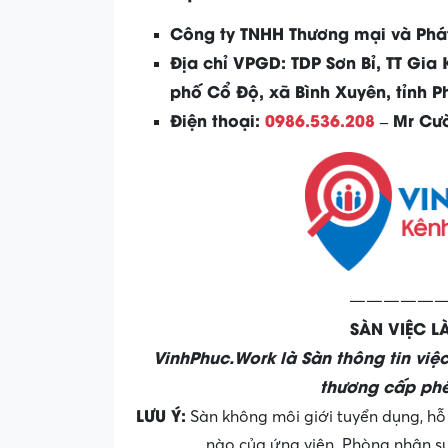
Công ty TNHH Thương mại và Phá
Địa chỉ VPGD: TDP Sơn Bỉ, TT Gia
phố Cổ Độ, xã Bình Xuyên, tỉnh P
Điện thoại:
0986.536.208
– Mr Cư
——————
SÀN VIỆC 
VinhPhuc.Work là Sàn thông tin việ
thương cấp phé
LƯU Ý:
Sàn không môi giới tuyển dụng, hỗ 
nào của ứng viên. Phòng nhân sự 