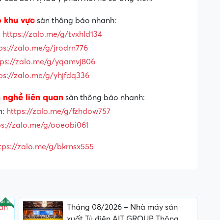
o khu vực
sàn thông báo nhanh:
:
https://zalo.me/g/tvxhld134
ps://zalo.me/g/jrodrn776
tps://zalo.me/g/yqamvj806
ps://zalo.me/g/yhjfdq336
 nghề liên quan
sàn thông báo nhanh:
n:
https://zalo.me/g/fzhdow757
ps://zalo.me/g/ooeobi061
tps://zalo.me/g/bkrnsx555
ổi bật
ần
Tháng 08/2026 – Nhà máy sản
xuất Tủ điện AIT GROUP Thông