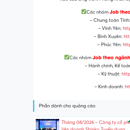
Job the
Các nhóm
– Chung toàn Tỉnh
– Vĩnh Yên:
htt
– Bình Xuyên:
ht
– Phúc Yên:
htt
Job theo ngành
Các nhóm
– Hành chính, Kế toá
– Kỹ thuật:
htt
– Kinh doanh:
ht
Phần dành cho quảng cáo
N
Tháng 08/2026 – Công ty cổ ph
liên doanh Shinko Tuyển dụng