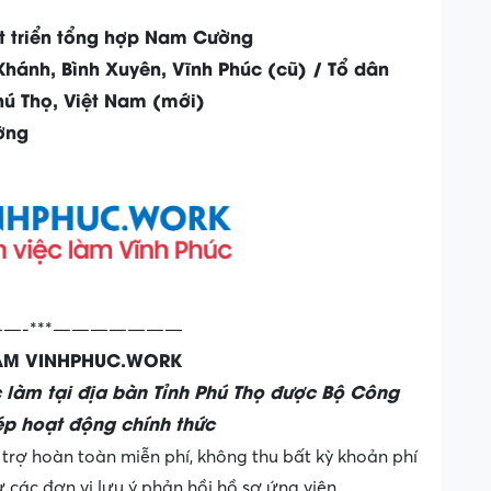
t triển tổng hợp Nam Cường
 Khánh, Bình Xuyên, Vĩnh Phúc (cũ) / Tổ dân
hú Thọ, Việt Nam (mới)
ờng
—-***———————
LÀM VINHPHUC.WORK
c làm tại địa bàn Tỉnh Phú Thọ được Bộ Công
p hoạt động chính thức
trợ hoàn toàn miễn phí, không thu bất kỳ khoản phí
các đơn vị lưu ý phản hồi hồ sơ ứng viên.