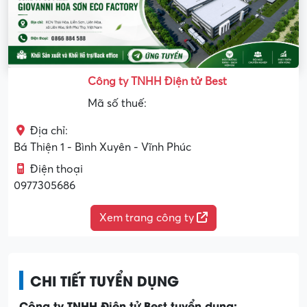
Công ty TNHH Điện tử Best
Mã số thuế:
Địa chỉ:
Bá Thiện 1 - Bình Xuyên - Vĩnh Phúc
Điện thoại
0977305686
Xem trang công ty
CHI TIẾT TUYỂN DỤNG
Công ty TNHH Điện tử Best tuyển dụng: