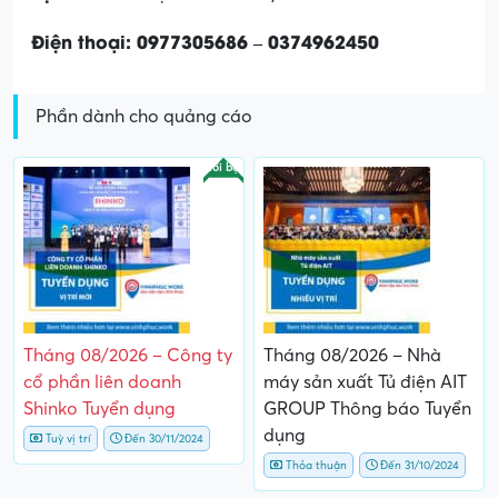
Điện thoại: 0977305686 – 0374962450
Phần dành cho quảng cáo
Nổi bật
Tháng 08/2026 – Công ty
Tháng 08/2026 – Nhà
cổ phần liên doanh
máy sản xuất Tủ điện AIT
Shinko Tuyển dụng
GROUP Thông báo Tuyển
dụng
Tuỳ vị trí
Đến 30/11/2024
Thỏa thuận
Đến 31/10/2024