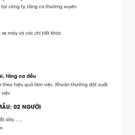
i tại công ty, tăng ca thường xuyên
xe máy và các chi tiết khác
i, tăng ca đều
theo hiệu quả làm việc. Khoản thưởng đột xuất
 việc
ẪU: 02 NGƯỜI
ắt dây …..
àn