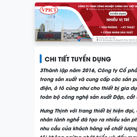
CHI TIẾT TUYỂN DỤNG
3Thành lập năm 2016, Công ty Cổ phầ
trong sản xuất và cung cấp các sản ph
điện, ô tô cũng như cho thiết bị gia d
toàn bộ công nghệ sản xuất Dập, cắt 
H
ư
ng Th
ị
nh v
ớ
i trang thi
ế
t b
ị
hi
ệ
n đ
ạ
i,
nh
â
n l
à
nh ngh
ề
đã t
ạ
o ra nhi
ề
u s
ả
n p
nhu c
ầ
u c
ủ
a khách hàng v
ề
ch
ấ
t l
ượ
ng
tôi không ng
ừ
ng phát tri
ể
n và đ
ẩ
y m
ạ