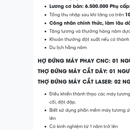
Lương cơ bản: 6.500.000 Phụ cấp
10
Tổng thu nhập sau khi tăng ca trên
Công nhân chính thức, làm lâu dà
Tăng lương và thưởng hàng năm dựa 
Khoản thưởng đột xuất nếu có thành t
Du lịch hằng năm
HỢ ĐỨNG MÁY PHAY CNC: 01 NG
THỢ ĐỨNG MÁY CẮT DÂY: 01 NGƯ
THỢ ĐỨNG MÁY CẮT LASER: 02 N
Điều khiển thành thạo các máy tương
cối, đột dập.
Biết sử dụng phần mềm máy tương ứn
lên
Có kinh nghiệm từ 1 năm trở lên