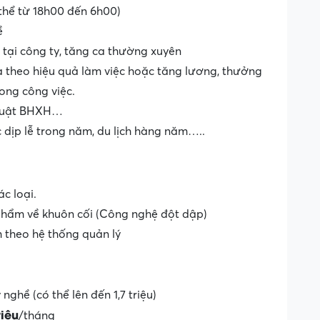
thể từ 18h00 đến 6h00)
ề
i tại công ty, tăng ca thường xuyên
theo hiệu quả làm việc hoặc tăng lương, thưởng
rong công việc.
 luật BHXH…
 dịp lễ trong năm, du lịch hàng năm…..
c loại.
 phẩm về khuôn cối (Công nghệ đột dập)
 theo hệ thống quản lý
ghề (có thể lên đến 1,7 triệu)
riệu
/tháng