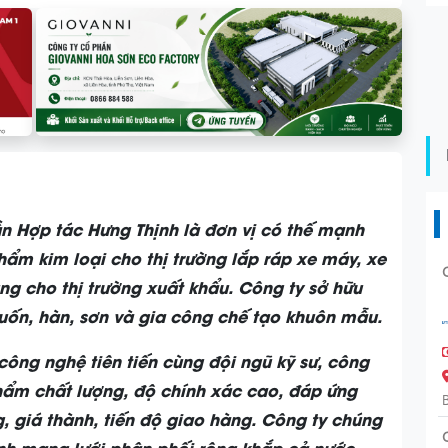
n Hợp tác Hưng Thịnh là đơn vị có thế mạnh
ẩm kim loại cho thị trường lắp ráp xe máy, xe
ụng cho thị trường xuất khẩu. Công ty sở hữu
uốn, hàn, sơn và gia công chế tạo khuôn mẫu.
 công ngh
ệ
tiên ti
ế
n cùng đ
ộ
i ngũ k
ỹ
s
ư
, c
ô
ng
h
ẩ
m ch
ấ
t l
ượ
ng, đ
ộ
chính xác cao, đáp
ứ
ng
, giá thành, ti
ế
n đ
ộ
giao hàng. Công ty chúng
nh m
ạ
ng l
ướ
i phân ph
ố
i r
ộ
ng kh
ắ
p c
ả
n
ướ
c.