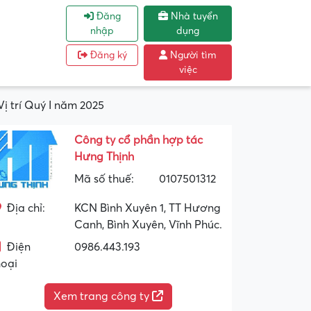
Đăng
Nhà tuyển
nhập
dụng
Đăng ký
Người tìm
việc
ị trí Quý I năm 2025
Công ty cổ phần hợp tác
Hưng Thịnh
Mã số thuế:
0107501312
Địa chỉ:
KCN Bình Xuyên 1, TT Hương
Canh, Bình Xuyên, Vĩnh Phúc.
Điện
0986.443.193
hoại
Xem trang công ty