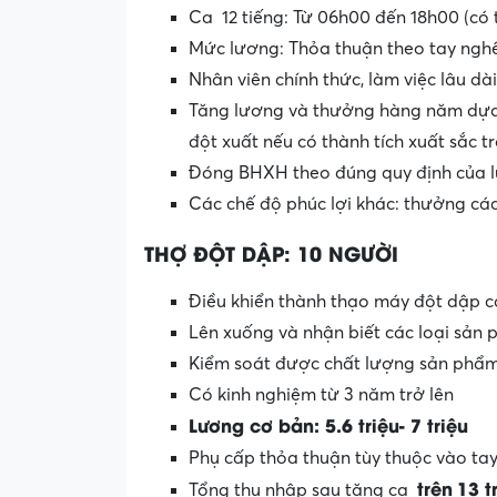
Ca 12 tiếng: Từ 06h00 đến 18h00 (có 
Mức lương: Thỏa thuận theo tay ngh
Nhân viên chính thức, làm việc lâu dà
Tăng lương và thưởng hàng năm dựa 
đột xuất nếu có thành tích xuất sắc t
Đóng BHXH theo đúng quy định của
Các chế độ phúc lợi khác: thưởng các
THỢ ĐỘT DẬP: 10 NGƯỜI
Điều khiển thành thạo máy đột dập cá
Lên xuống và nhận biết các loại sản
Kiểm soát được chất lượng sản phẩm
Có kinh nghiệm từ 3 năm trở lên
Lương cơ bản: 5.6 triệu- 7 triệu
Phụ cấp thỏa thuận tùy thuộc vào tay n
trên
13 t
Tổng thu nhập sau tăng ca