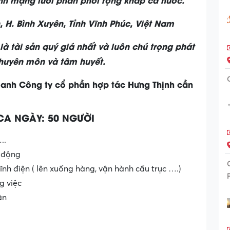
 H. Bình Xuyên, T
ỉ
nh Vĩnh Phúc, Vi
ệ
t Nam
là tài sản quý giá nhất và luôn chú trọng phát
chuyên môn và tâm huyết.
oanh Công ty cổ phần hợp tác Hưng Thịnh cần
A NGÀY: 50 NGƯỜI
..
 động
nh điện ( lên xuống hàng, vận hành cẩu trục ….)
 việc
ận