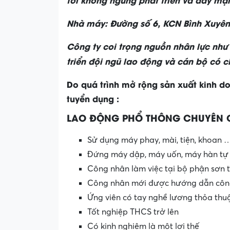
Nhà máy: Đ
ườ
ng s
ố
6, KCN Bình Xuyên,
Công ty coi trọng nguồn nhân lực như 
triển đội ngũ lao động và cán bộ có 
Do quá trình mở rộng sản xuất kinh d
tuyển dụng :
LAO ĐỘNG PHỔ THÔNG CHUYÊN C
Sử dụng máy phay, mài, tiện, khoan …
Đứng máy dập, máy uốn, máy hàn tự
Công nhân làm việc tại bộ phận sơn tĩ
Công nhân mới được hướng dẫn công
Ứng viên có tay nghề lương thỏa thu
Tốt nghiệp THCS trở lên
Có kinh nghiệm là một lợi thế