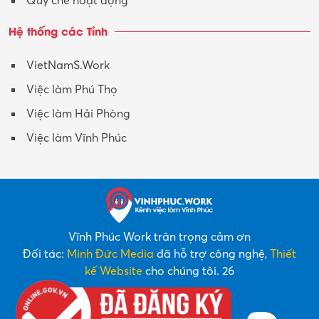
Quy chế hoạt động
Hệ thống các Tỉnh
VietNamS.Work
Việc làm Phú Thọ
Việc làm Hải Phòng
Việc làm Vĩnh Phúc
Vĩnh Phúc Work trân trọng cảm ơn
Đối tác:
Minh Đức Media
đã hỗ trợ công nghệ,
Thiết
kế Website
cho chúng tôi. 26