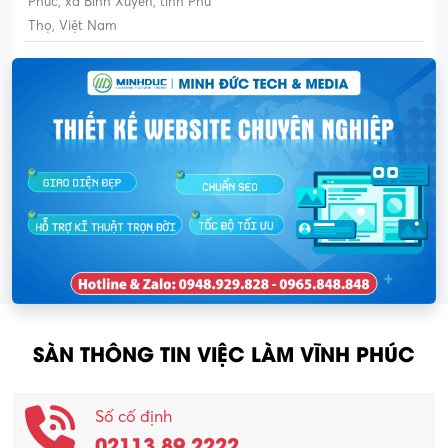
Phúc, xã Bình Xuyên, tỉnh Phú
Thọ, Việt Nam
SÀN THÔNG TIN VIỆC LÀM VĨNH PHÚC
Số cố định
02113.89.2222