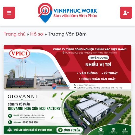
Trang chủ
»
Hồ sơ
»
Trương Văn Đàm