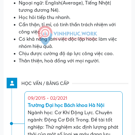
Ngoại ngữ: English(Average), Tiếng Nhật(
tương đương N4).
Học hỏi tiếp thu nhanh.
Cẩn thận, tỉ mỉ, có tinh thần trách nhiệm với
công việc.
Có khả năng làm việc độc lập hoặc làm việc
nhóm hiệu quả.
Chịu được cường độ áp lực công việc cao.
Thân thiện, hoà đồng với mọi người.
HỌC VẤN / BẰNG CẤP
09/2015 - 02/2021
Trường Đại học Bách khoa Hà Nội
Ngành học: Cơ Khí Động Lực. Chuyên
ngành: Động Cơ Đốt Trong. Đề tài tốt
nghiệp: Thử nghiệm xác định lượng phát
thải của một số loại xe máy đang lưu