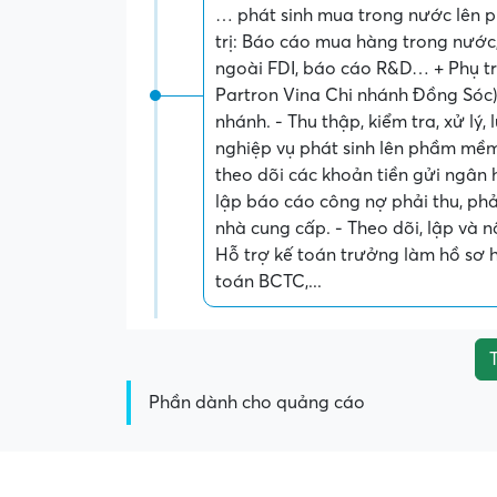
… phát sinh mua trong nước lên 
trị: Báo cáo mua hàng trong nước
ngoài FDI, báo cáo R&D… + Phụ tr
Partron Vina Chi nhánh Đồng Sóc): 
nhánh. - Thu thập, kiểm tra, xử lý
nghiệp vụ phát sinh lên phầm mềm 
theo dõi các khoản tiền gửi ngân 
lập báo cáo công nợ phải thu, phả
nhà cung cấp. - Theo dõi, lập và 
Hỗ trợ kế toán trưởng làm hồ sơ h
toán BCTC,...
T
Phần dành cho quảng cáo