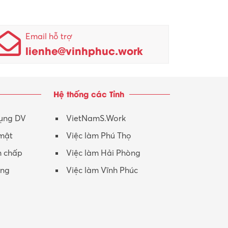
Email hỗ trợ
lienhe@vinhphuc.work
Hệ thống các Tỉnh
dụng DV
VietNamS.Work
 mật
Việc làm Phú Thọ
h chấp
Việc làm Hải Phòng
ộng
Việc làm Vĩnh Phúc