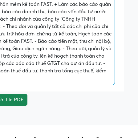
phần mềm kế toán FAST. + Làm các báo cáo quản
, báo cáo doanh thu, báo cáo vốn đầu tư nước
ách chi nhánh của công ty (Công ty TNHH
- Theo dõi và quản lý tất cả các chi phí của chi
, lưu trữ hóa đơn ,chứng từ kế toán, Hạch toán các
kế toán FAST. - Báo cáo tiền mặt, thu chi nội bộ,
hàng, Giao dịch ngân hàng. - Theo dõi, quản lý và
i trả của công ty, lên kế hoạch thanh toán cho
nộp các báo cáo thuế GTGT cho dự án đầu tư. -
oàn thuế đầu tư, thanh tra tổng cục thuế, kiểm
ải file PDF