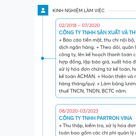
KINH NGHIỆM LÀM VIỆC
02/2018 – 07/2020
CÔNG TY TNHH SẢN XUẤT VÀ T
+ Báo cáo tiền mặt, thu chi nội bộ
dịch ngân hàng. + Theo dõi, quản l
công ty, lên kế hoạch thanh toán 
hợp đồng, lập báo giá, xuất hóa đ
xử lý hóa đơn chứng từ kế toán, 
kế toán ACMAN. + Hoàn thiện và
hàng tháng/quý. + Làm bảng lươn
thuế TNCN, TNDN, BCTC năm.
08/2020-03/2023
CÔNG TY TNHH PARTRON VINA
+ Thu thập, kiểm tra, xử lý hóa đơ
toán bao gồm các chi phí quản lý d