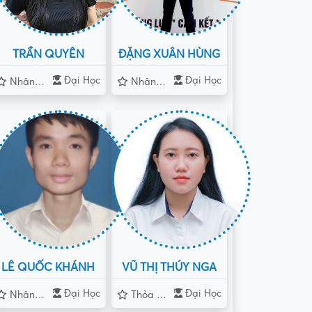
TRẦN QUYÊN
ĐẶNG XUÂN HÙNG
Đại Học
Đại Học
Nhân Viên
Nhân Viên
LÊ QUỐC KHÁNH
VŨ THỊ THÚY NGA
Đại Học
Đại Học
Nhân Viên Văn Phòng
Thỏa Thuận