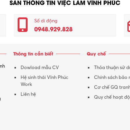
SÀN THÔNG TIN VIỆC LÀM VĨNH PHÚC
Số di động
0948.929.828
Thông tin cần biết
Quy chế
inh
Dowload mẫu CV
Thỏa thuận sử 
Hệ sinh thái Vĩnh Phúc
Chính sách bảo
Work
Cơ chế GQ tran
Liên hệ
Quy chế hoạt đ
g