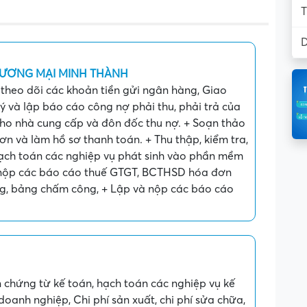
T
D
HƯƠNG MẠI MINH THÀNH
, theo dõi các khoản tiền gửi ngân hàng, Giao
ý và lập báo cáo công nợ phải thu, phải trả của
cho nhà cung cấp và đôn đốc thu nợ. + Soạn thảo
ơn và làm hồ sơ thanh toán. + Thu thập, kiểm tra,
hạch toán các nghiệp vụ phát sinh vào phần mềm
 nộp các báo cáo thuế GTGT, BCTHSD hóa đơn
g, bảng chấm công, + Lập và nộp các báo cáo
n chứng từ kế toán, hạch toán các nghiệp vụ kế
oanh nghiệp, Chi phí sản xuất, chi phí sửa chữa,