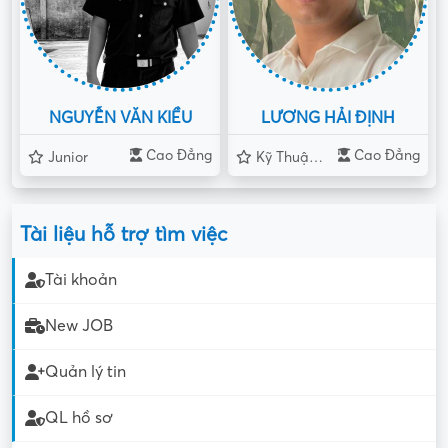
NGUYỄN VĂN KIỀU
LƯƠNG HẢI ĐỊNH
Cao Đẳng
Cao Đẳng
Junior
Kỹ Thuật Viên
Tài liệu hỗ trợ tìm việc
Tài khoản
New JOB
Quản lý tin
QL hồ sơ