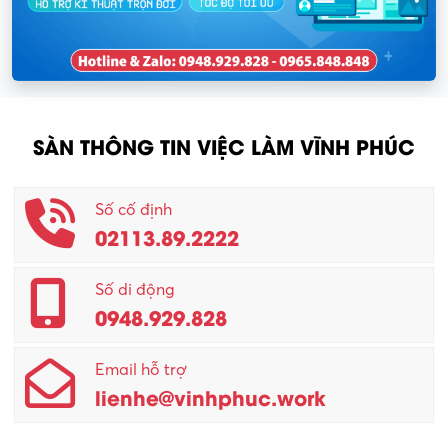
SÀN THÔNG TIN VIỆC LÀM VĨNH PHÚC
Số cố định
02113.89.2222
Số di động
0948.929.828
Email hỗ trợ
lienhe@vinhphuc.work