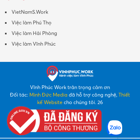
VietNamS.Work
Việc làm Phú Thọ
Việc làm Hải Phòng
Việc làm Vĩnh Phúc
Vĩnh Phúc Work trân trọng cảm ơn
Đối tác:
Minh Đức Media
đã hỗ trợ công nghệ,
Thiết
kế Website
cho chúng tôi. 26