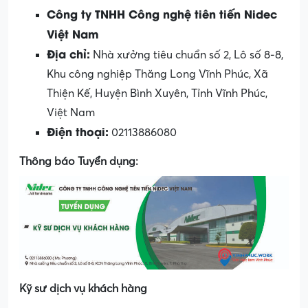
Công ty TNHH Công nghệ tiên tiến Nidec
Việt Nam
Địa chỉ:
Nhà xưởng tiêu chuẩn số 2, Lô số 8-8,
Khu công nghiệp Thăng Long Vĩnh Phúc, Xã
Thiện Kế, Huyện Bình Xuyên, Tỉnh Vĩnh Phúc,
Việt Nam
Điện thoại:
02113886080
Thông báo Tuyển dụng:
Kỹ sư dịch vụ khách hàng