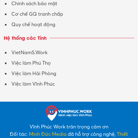
Chính sách bảo mật
Cơ chế GQ tranh chấp
Quy chế hoạt động
Hệ thống các Tỉnh
VietNamS.Work
Việc làm Phú Thọ
Việc làm Hải Phòng
Việc làm Vĩnh Phúc
Vĩnh Phúc Work trân trọng cảm ơn
Đối tác:
Minh Đức Media
đã hỗ trợ công nghệ,
Thiết