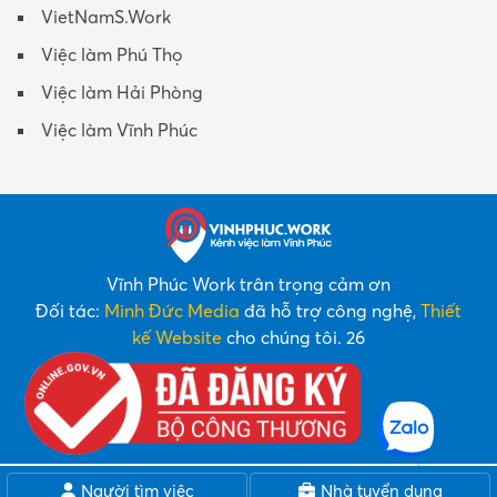
VietNamS.Work
Việc làm Phú Thọ
Việc làm Hải Phòng
Việc làm Vĩnh Phúc
Vĩnh Phúc Work trân trọng cảm ơn
Đối tác:
Minh Đức Media
đã hỗ trợ công nghệ,
Thiết
kế Website
cho chúng tôi. 26
Người tìm việc
Nhà tuyển dụng