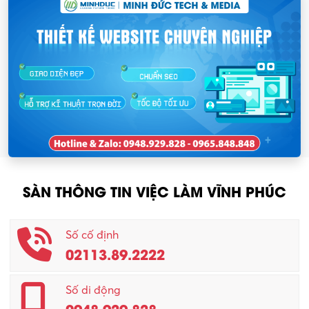
SÀN THÔNG TIN VIỆC LÀM VĨNH PHÚC
Số cố định
02113.89.2222
Số di động
0948.929.828