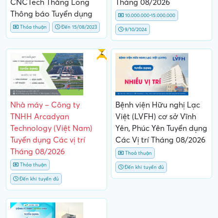
CNCTech Thăng Long
Tháng 08/2026
Thông báo Tuyển dụng
10.000.000-15.000.000
Thỏa thuận
Đến 15/08/2023
9/10/2024
Gấp
Nhà máy – Công ty
Bệnh viện Hữu nghị Lạc
TNHH Arcadyan
Việt (LVFH) cơ sở Vĩnh
Technology (Việt Nam)
Yên, Phúc Yên Tuyển dụng
Tuyển dụng Các vị trí
Các Vị trí Tháng 08/2026
Tháng 08/2026
Thoả thuận
Thỏa thuận
Đến khi tuyển đủ
Đến khi tuyển đủ