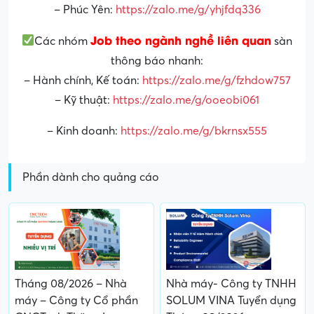
– Phúc Yên:
https://zalo.me/g/yhjfdq336
Job theo ngành nghề liên quan
Các nhóm
sàn
thông báo nhanh:
– Hành chính, Kế toán:
https://zalo.me/g/fzhdow757
– Kỹ thuật:
https://zalo.me/g/ooeobi061
– Kinh doanh:
https://zalo.me/g/bkrnsx555
Phần dành cho quảng cáo
Tháng 08/2026 – Nhà
Nhà máy- Công ty TNHH
máy – Công ty Cổ phần
SOLUM VINA Tuyển dụng