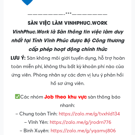
———————-***———————
SÀN VIỆC LÀM VINHPHUC.WORK
VinhPhuc.Work là Sàn thông tin việc làm duy
nhất tại Tỉnh Vĩnh Phúc được Bộ Công thương
cấp phép hoạt động chính thức
LƯU Ý:
Sàn không môi giới tuyển dụng, hỗ trợ hoàn
toàn miễn phí, không thu bất kỳ khoản phí nào của
ứng viên. Phòng nhân sự các đơn vị lưu ý phản hồi
hồ sơ ứng viên.
Job theo khu vực
Các nhóm
sàn thông báo
nhanh:
– Chung toàn Tỉnh:
https://zalo.me/g/tvxhld134
– Vĩnh Yên:
https://zalo.me/g/jrodrn776
– Bình Xuyên:
https://zalo.me/g/yqamvj806