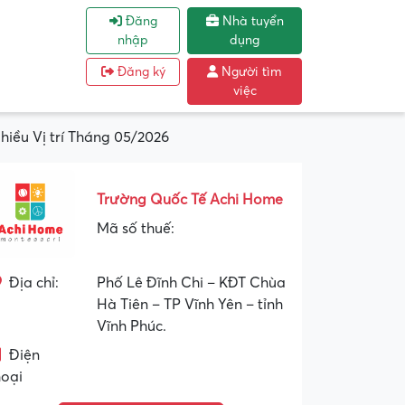
Đăng
Nhà tuyển
nhập
dụng
Đăng ký
Người tìm
việc
iều Vị trí Tháng 05/2026
Trường Quốc Tế Achi Home
Mã số thuế:
Địa chỉ:
Phố Lê Đĩnh Chi – KĐT Chùa
Hà Tiên – TP Vĩnh Yên – tỉnh
Vĩnh Phúc.
Điện
hoại