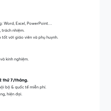
g: Word, Excel, PowerPoint…
 trách nhiệm.
p tốt với giáo viên và phụ huynh.
và kinh nghiệm.
2 thứ 7/tháng.
ội bộ & quốc tế miễn phí.
g, hiện đại.