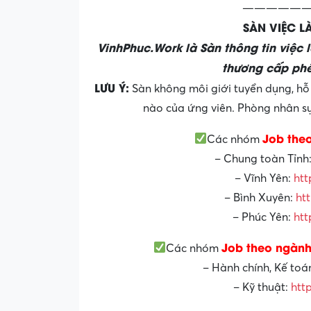
——————
SÀN VIỆC 
VinhPhuc.Work là Sàn thông tin việc 
thương cấp phé
LƯU Ý:
Sàn không môi giới tuyển dụng, hỗ 
nào của ứng viên. Phòng nhân sự 
Job the
Các nhóm
– Chung toàn Tỉnh
– Vĩnh Yên:
htt
– Bình Xuyên:
ht
– Phúc Yên:
htt
Job theo ngành
Các nhóm
– Hành chính, Kế toá
– Kỹ thuật:
htt