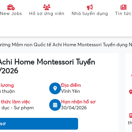
New Jobs
Hồ sơ ứng viên
Nhà tuyển dụng
Tin tức
ường Mầm non Quốc tế Achi Home Montessori Tuyển dụng Nh
chi Home Montessori Tuyển
5/2026
 lương
Địa điểm
 thuận
Vĩnh Yên
 thức làm việc
Hạn nhận hồ sơ
 dục - Sư phạm
30/04/2026
t
 sơ