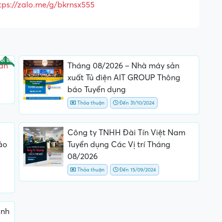
tps://zalo.me/g/bkrnsx555
ổi bật
ần
Tháng 08/2026 – Nhà máy sản
xuất Tủ điện AIT GROUP Thông
báo Tuyển dụng
Thỏa thuận
Đến 31/10/2024
Công ty TNHH Đài Tín Việt Nam
áo
Tuyển dụng Các Vị trí Tháng
08/2026
Thỏa thuận
Đến 15/09/2024
ành