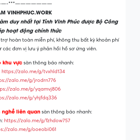
—-***———————
LÀM VINHPHUC.WORK
làm duy nhất tại Tỉnh Vĩnh Phúc được Bộ Công
p hoạt động chính thức
trợ hoàn toàn miễn phí, không thu bất kỳ khoản phí
các đơn vị lưu ý phản hồi hồ sơ ứng viên.
o khu vực
sàn thông báo nhanh:
:
https://zalo.me/g/tvxhld134
ps://zalo.me/g/jrodrn776
tps://zalo.me/g/yqamvj806
ps://zalo.me/g/yhjfdq336
 nghề liên quan
sàn thông báo nhanh:
n:
https://zalo.me/g/fzhdow757
ps://zalo.me/g/ooeobi061