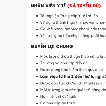
NHÂN VIÊN Y TẾ
(ĐÃ TUYỂN ĐỦ)
Tốt nghiệp Trung cấp Y tế trở lên.
Sử dụng thành thạo tin học văn phòn
Có khả năng làm việc nhóm, cẩn thận,
Yêu trẻ, giao tiếp nhẹ nhàng, phối hợ
QUYỀN LỢI CHUNG
Mức lương thỏa thuận theo năng lực 
Thưởng và phụ cấp đầy đủ.
Được đóng bảo hiểm theo quy định.
Làm việc từ thứ 2 đến thứ 6, nghỉ 
Được đào tạo chứng chỉ Montessori n
Môi trường làm việc quốc tế, năng độn
Nghỉ hè ít nhất 1 tuần.
Có phụ cấp ăn trưa.