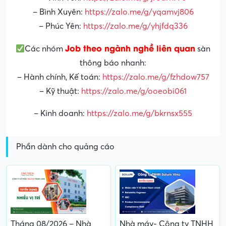
– Bình Xuyên:
https://zalo.me/g/yqamvj806
– Phúc Yên:
https://zalo.me/g/yhjfdq336
Job theo ngành nghề liên quan
Các nhóm
sàn
thông báo nhanh:
– Hành chính, Kế toán:
https://zalo.me/g/fzhdow757
– Kỹ thuật:
https://zalo.me/g/ooeobi061
– Kinh doanh:
https://zalo.me/g/bkrnsx555
Phần dành cho quảng cáo
Tháng 08/2026 – Nhà
Nhà máy- Công ty TNHH