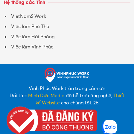
Hệ thống các Tỉnh
VietNamS.Work
Việc làm Phú Thọ
Việc làm Hải Phòng
Việc làm Vĩnh Phúc
Vĩnh Phúc Work trân trọng cảm ơn
Đối tác:
Minh Đức Media
đã hỗ trợ công nghệ,
Thiết
kế Website
cho chúng tôi. 26