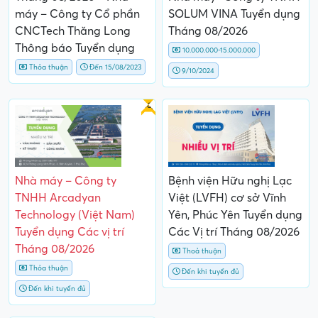
máy – Công ty Cổ phần
SOLUM VINA Tuyển dụng
CNCTech Thăng Long
Tháng 08/2026
Thông báo Tuyển dụng
10.000.000-15.000.000
Thỏa thuận
Đến 15/08/2023
9/10/2024
Gấp
Nhà máy – Công ty
Bệnh viện Hữu nghị Lạc
TNHH Arcadyan
Việt (LVFH) cơ sở Vĩnh
Technology (Việt Nam)
Yên, Phúc Yên Tuyển dụng
Tuyển dụng Các vị trí
Các Vị trí Tháng 08/2026
Tháng 08/2026
Thoả thuận
Thỏa thuận
Đến khi tuyển đủ
Đến khi tuyển đủ