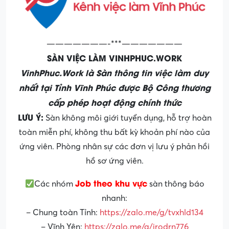
———————-***———————
SÀN VIỆC LÀM VINHPHUC.WORK
VinhPhuc.Work là Sàn thông tin việc làm duy
nhất tại Tỉnh Vĩnh Phúc được Bộ Công thương
cấp phép hoạt động chính thức
LƯU Ý:
Sàn không môi giới tuyển dụng, hỗ trợ hoàn
toàn miễn phí, không thu bất kỳ khoản phí nào của
ứng viên. Phòng nhân sự các đơn vị lưu ý phản hồi
hồ sơ ứng viên.
Job theo khu vực
Các nhóm
sàn thông báo
nhanh:
– Chung toàn Tỉnh:
https://zalo.me/g/tvxhld134
– Vĩnh Yên:
https://zalo.me/g/jrodrn776