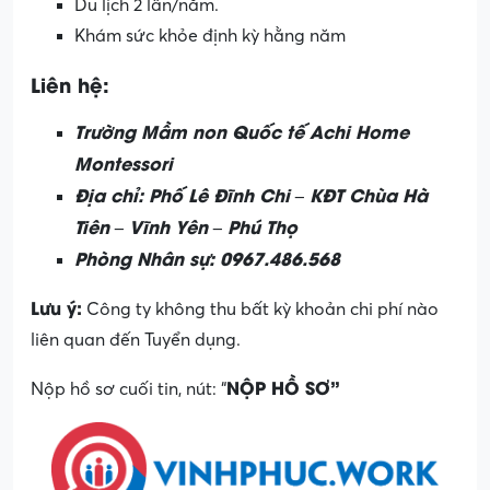
Du lịch 2 lần/năm.
Khám sức khỏe định kỳ hằng năm
Liên hệ:
Trường Mầm non Quốc tế Achi Home
Montessori
Địa chỉ: Phố Lê Đĩnh Chi – KĐT Chùa Hà
Tiên – Vĩnh Yên – Phú Thọ
Phòng Nhân sự: 0967.486.568
Lưu ý:
Công ty không thu bất kỳ khoản chi phí nào
liên quan đến Tuyển dụng.
NỘP HỒ SƠ”
Nộp hồ sơ cuối tin, nút: “