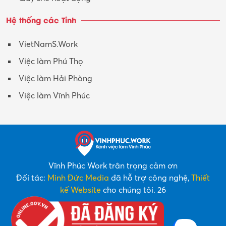
Hệ thống các Tỉnh
VietNamS.Work
Việc làm Phú Thọ
Việc làm Hải Phòng
Việc làm Vĩnh Phúc
Vĩnh Phúc Work trân trọng cảm ơn
Đối tác:
Minh Đức Media
đã hỗ trợ công nghệ,
Thiết
kế Website
cho chúng tôi. 26