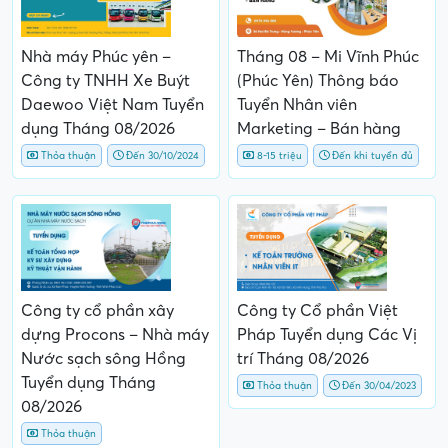
Nhà máy Phúc yên –
Tháng 08 – Mi Vĩnh Phúc
Công ty TNHH Xe Buýt
(Phúc Yên) Thông báo
Daewoo Việt Nam Tuyển
Tuyển Nhân viên
dụng Tháng 08/2026
Marketing – Bán hàng
Thỏa thuận
Đến 30/10/2024
8-15 triệu
Đến khi tuyển đủ
Công ty cổ phần xây
Công ty Cổ phần Việt
dựng Procons – Nhà máy
Pháp Tuyển dụng Các Vị
Nước sạch sông Hồng
trí Tháng 08/2026
Tuyển dụng Tháng
Thỏa thuận
Đến 30/04/2023
08/2026
Thỏa thuận