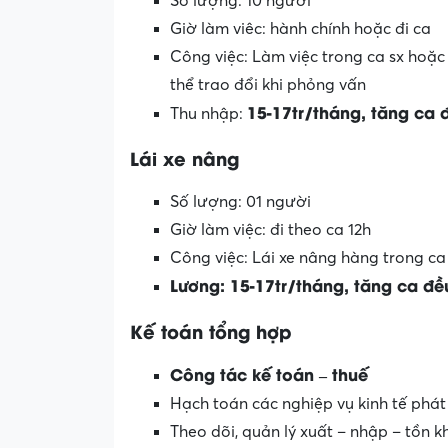
Số lượng: 10 người
Giờ làm viêc: hành chính hoặc đi ca
Công việc: Làm việc trong ca sx hoặc 
thể trao đổi khi phỏng vấn
15-17tr/tháng, tăng ca 
Thu nhập:
Lái xe nâng
Số lượng: 01 người
Giờ làm việc: đi theo ca 12h
Công việc: Lái xe nâng hàng trong ca
Lương:
15-17tr
/
tháng, tăng ca đề
Kế toán tổng hợp
Công tác kế toán – thuế
Hạch toán các nghiệp vụ kinh tế phát
Theo dõi, quản lý xuất – nhập – tồn 