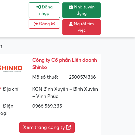
Đăng
Nhà tuyển
nhập
dụng
Đăng ký
Người tìm
việc
ng
Công ty Cổ phần Liên doanh
Shinko
Mã số thuế:
2500574366
Địa chỉ:
KCN Bình Xuyên – Bình Xuyên
– Vĩnh Phúc
Điện
0966.569.335
hoại
Xem trang công ty