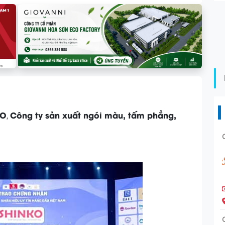
KO
Công ty sản xuất ngói màu, tấm phẳng,
,