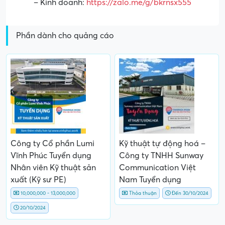
– Kinh doanh:
https://zalo.me/g/bkrnsx555
Phần dành cho quảng cáo
Công ty Cổ phần Lumi
Kỹ thuật tự động hoá –
Vĩnh Phúc Tuyển dụng
Công ty TNHH Sunway
Nhân viên Kỹ thuật sản
Communication Việt
xuất (Kỹ sư PE)
Nam Tuyển dụng
10,000,000 - 13,000,000
Thỏa thuận
Đến 30/10/2024
20/10/2024