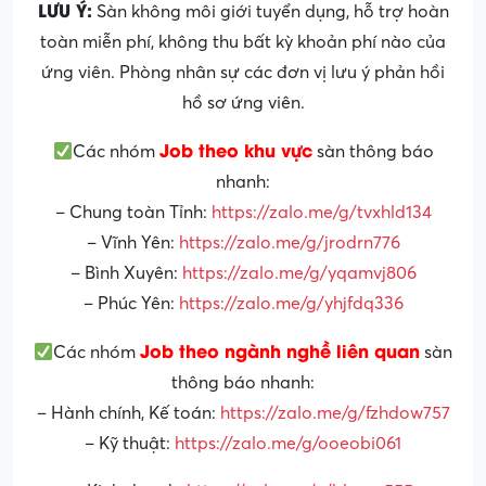
LƯU Ý:
Sàn không môi giới tuyển dụng, hỗ trợ hoàn
toàn miễn phí, không thu bất kỳ khoản phí nào của
ứng viên. Phòng nhân sự các đơn vị lưu ý phản hồi
hồ sơ ứng viên.
Job theo khu vực
Các nhóm
sàn thông báo
nhanh:
– Chung toàn Tỉnh:
https://zalo.me/g/tvxhld134
– Vĩnh Yên:
https://zalo.me/g/jrodrn776
– Bình Xuyên:
https://zalo.me/g/yqamvj806
– Phúc Yên:
https://zalo.me/g/yhjfdq336
Job theo ngành nghề liên quan
Các nhóm
sàn
thông báo nhanh:
– Hành chính, Kế toán:
https://zalo.me/g/fzhdow757
– Kỹ thuật:
https://zalo.me/g/ooeobi061