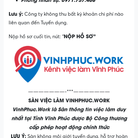
Lưu ý:
Công ty không thu bất kỳ khoản chi phí nào
liên quan đến Tuyển dụng.
NỘP HỒ SƠ”
Nộp hồ sơ cuối tin, nút: “
———————-***———————
SÀN VIỆC LÀM VINHPHUC.WORK
VinhPhuc.Work là Sàn thông tin việc làm duy
nhất tại Tỉnh Vĩnh Phúc được Bộ Công thương
cấp phép hoạt động chính thức
LƯU Ý:
Sàn không môi giới tuyển dụng, hỗ trợ hoàn