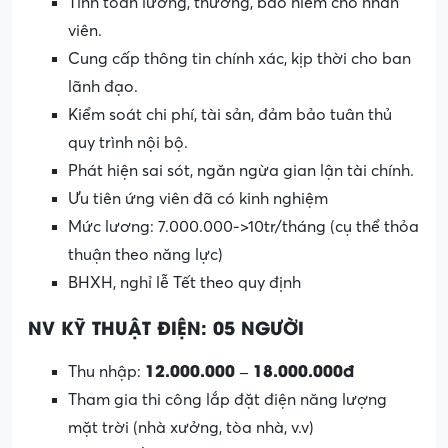
Tính toán lương, thưởng, bảo hiểm cho nhân
viên.
Cung cấp thông tin chính xác, kịp thời cho ban
lãnh đạo.
Kiểm soát chi phí, tài sản, đảm bảo tuân thủ
quy trình nội bộ.
Phát hiện sai sót, ngăn ngừa gian lận tài chính.
Ưu tiên ứng viên đã có kinh nghiệm
Mức lương: 7.000.000->10tr/tháng (cụ thể thỏa
thuận theo năng lực)
BHXH, nghỉ lễ Tết theo quy định
NV KỸ THUẬT ĐIỆN: 05 NGƯỜI
12.000.000 – 18.000.000đ
Thu nhập:
Tham gia thi công lắp đặt điện năng lượng
mặt trời (nhà xưởng, tòa nhà, v.v)