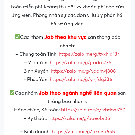
toàn miễn phí, không thu bất kỳ khoản phí nào của
ứng viên. Phòng nhân sự các đơn vị lưu ý phản hồi
hồ sơ ứng viên.
Job theo khu vực
Các nhóm
sàn thông báo
nhanh:
– Chung toàn Tỉnh:
https://zalo.me/g/tvxhld134
– Vĩnh Yên:
https://zalo.me/g/jrodrn776
– Bình Xuyên:
https://zalo.me/g/yqamvj806
– Phúc Yên:
https://zalo.me/g/yhjfdq336
Job theo ngành nghề liên quan
Các nhóm
sàn
thông báo nhanh:
– Hành chính, Kế toán:
https://zalo.me/g/fzhdow757
– Kỹ thuật:
https://zalo.me/g/ooeobi061
– Kinh doanh:
https://zalo.me/g/bkrnsx555